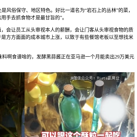
风俗保守、地区特色。好比一道名为“岩石上的丛林”的菜，
信用手去抓食物才是最甘旨的”。
，会让员工从头审视本人的薪酬，会让门客从头审视食物的质
于是方方面面的成本城市上涨，以致于有些餐馆老板以至想找米
味料啊食谱啥的，发酵黑蒜酱正在亚马逊一个月能卖出29万美元