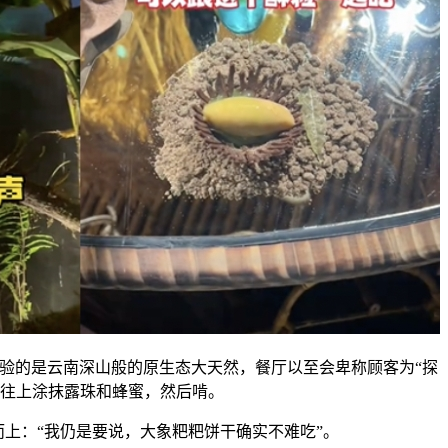
体验的是云南深山般的原生态大天然，餐厅以至会卑称顾客为“探
，往上涂抹露珠和蜂蜜，然后啃。
：“我仍是要说，大象粑粑饼干确实不难吃”。