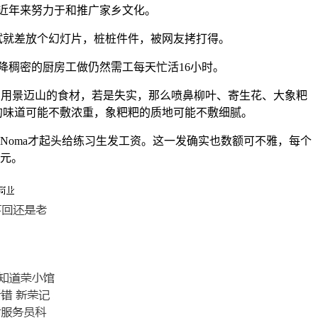
近年来努力于和推广家乡文化。
就差放个幻灯片，桩桩件件，被网友拷打得。
稠密的厨房工做仍然需工每天忙活16小时。
说只用景迈山的食材，若是失实，那么喷鼻柳叶、寄生花、大象粑
的味道可能不敷浓重，象粑粑的质地可能不敷细腻。
Noma才起头给练习生发工资。这一发确实也数额可不雅，每个
美元。