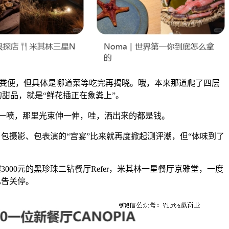
粪便，但具体是哪道菜等吃完再揭晓。哦，本来那道爬了四层
甜品，就是“鲜花插正在象粪上”。
喷，那里光束伸一伸，哇，洒出来的都是钱。
摄影、包表演的“宫宴”比来就再度掀起测评潮，但“体味到了
000元的黑珍珠二钻餐厅Refer，米其林一星餐厅京雅堂，一度
已告关停。