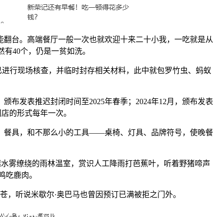
能翻台。高端餐厅一般一次也就欢迎十来二十小我，一吃就是从
虽然有40个，仍是一贫如洗。
进行现场核查，并临时封存相关材料，此中就包罗竹虫、蚂蚁
，颁布发表推迟封闭时间至2025年春季；2024年12月，颁布发表
闪店的形式每年一次。
餐具，和不那么小的工具——桌椅、灯具、品牌符号，使晚餐
越水雾缭绕的雨林温室，赏识人工降雨打芭蕉叶，听着野猪啼声
鸣吃鹿肉。
彼苍，听说米歇尔·奥巴马也曾因预订已满被拒之门外。