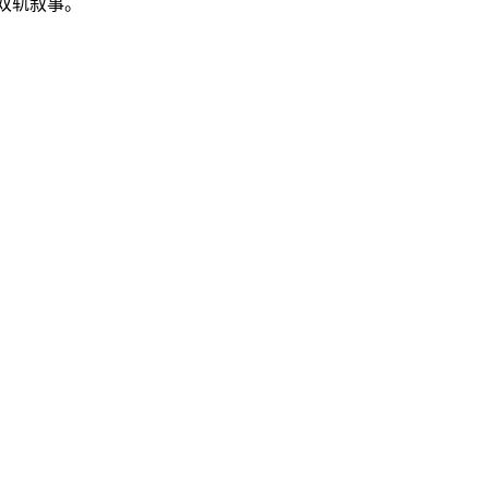
双轨叙事。