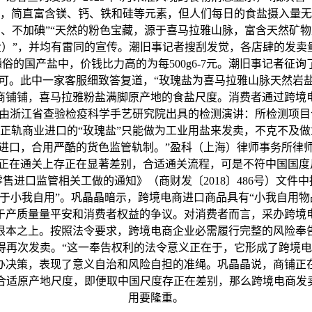
”，简直富含镁、钙、铁和硅等元素，但人们每日的食盐摄入量无
剂、不加碘”“天然的粉色宝藏，源于喜马拉雅山脉，富含天然矿物
”，并均有雷同的宣传。潮旧事记者搜刮发觉，各店肆的发卖量起码
通俗的国产盐中，价钱比力高的为每500g6-7元。潮旧事记者
可。此中一家客服细致答复道，“玫瑰盐为喜马拉雅山脉天然岩
商铺铺，喜马拉雅粉盐满脚原产地的食盐尺度。消费者通过跨境
浙江省查验检疫科学手艺研究院出具的检测演讲：所检测项目合适G
目前相关尺度，正轨商业进口的“玫瑰盐”只能做为工业用盐来发卖，不
进口，合用严酷的货色监管轨制。”盈科（上海）律师事务所律
正在通关上存正在显著差别，合适通关流程，可是不符中国国度
售进口监管相关工做的通知》（商财发〔2018〕486号）文件
小我自用”。巩晶晶暗示，跨境电商进口商品具有“小我自用物
于产质量量平安和消费者权益的争议。对消费者而言，采办跨境
根本之上。按照法令要求，跨境电商企业必需履行完整的风险奉
得再次发卖。“这一奉告权利的法令意义正在于，它形成了跨境电
办决策，表现了意义自治和风险自担的准绳。巩晶晶说，商铺正
合适原产地尺度，即便取中国尺度存正在差别，那么跨境电商发卖
用要隆重。