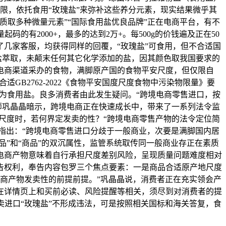
限，依托食用“玫瑰盐”来弥补这些养分元素，现实结果微乎其
质取多种微量元素”“国际食用盐优良品牌”正在电商平台，有不
的有2000+，最多的达到2万+。每500g的价钱遍及正在50
征询了几家客服，均获得同样的回覆，“玫瑰盐”可食用，但不合适国
盐萃取，未颠末任何其它化学添加的盐，因其颜色取我国要求的
电商渠道采办的食物，满脚原产国的食物平安尺度，但仅限自
B2762-2022《食物平安国度尺度食物中污染物限量》要
克不及做为食用盐。良多消费者由此发生疑问。“跨境电商零售进口，按
师巩晶晶暗示，跨境电商正在快速成长中，带来了一系列法令监
尺度时，若何界定发卖的性？“跨境电商零售产物的法令定位简
中指出：“跨境电商零售进口分歧于一般商业，次要是满脚国内居
品”和“商品”的双沉属性，监管系统取传同一般商业存正在素质
电商产物意味着自行承担尺度差别风险，呈现质量问题难度相对
告权利，奉告内容包罗三个焦点要素：一是商品合适原产地尺度
商产物发卖性的前提前提。”巩晶晶说，消费者正在充实领会产
在详情页上和买前必读、风险提醒等相关，须尽到对消费者的提
进口“玫瑰盐”不形成违法，可是按照相关国标和海关答复，食