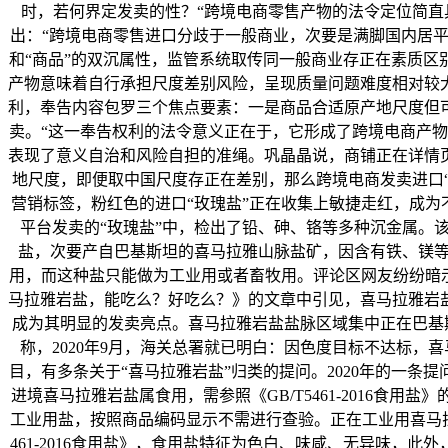
时，若何界定发卖的性？“跨境电商零售产物的法令定位简直具
出：“跨境电商零售进口分歧于一般商业，次要是满脚国内居平
和“商品”的双沉属性，监管系统取传同一般商业存正在素质
产物意味着自行承担尺度差别风险，呈现质量问题难度相对较
利，奉告内容包罗三个焦点要素：一是商品合适原产地尺度但
卖。“这一奉告权利的法令意义正在于，它形成了跨境电商产
表现了意义自治和风险自担的准绳。巩晶晶说，商铺正在详情
地尺度，即便取中国尺度存正在差别，那么跨境电商发卖进口“
营销标签，粉红色的进口“玫瑰盐”正在收集上敏捷走红，成为
平台发卖的“玫瑰盐”中，检出了铅、砷、铬等多种沉金属。该
盐，次要产自巴基斯坦的喜马拉雅山脉盐矿，因含有铁、镁等
用，而这种盐只能做为工业用或者畜牧用。评论区网友纷纷暗
马拉雅岩盐，能吃么？好吃么？》的文章中引见，喜马拉雅岩
成为其明显的发卖亮点。喜马拉雅岩盐盐脉区域集中正在巴基
称，2020年9月，海关总署就已明白：因色度目标不达标
目，有多条关于“喜马拉雅岩盐”归类的提问。2020年的一
进境喜马拉雅岩盐属食用，需参照《GB/T5461-2016
工业用盐，按照商品编码显示不需进行查验。正在工业用喜马拉
461-2016食用盐》，食用盐特征为色白、味咸、无异味，