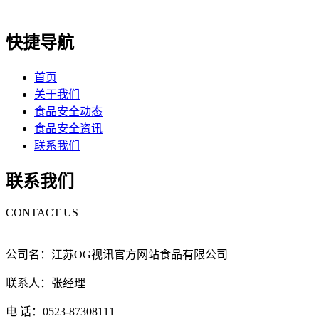
快捷导航
首页
关于我们
食品安全动态
食品安全资讯
联系我们
联系我们
CONTACT US
公司名：江苏OG视讯官方网站食品有限公司
联系人：张经理
电 话：0523-87308111