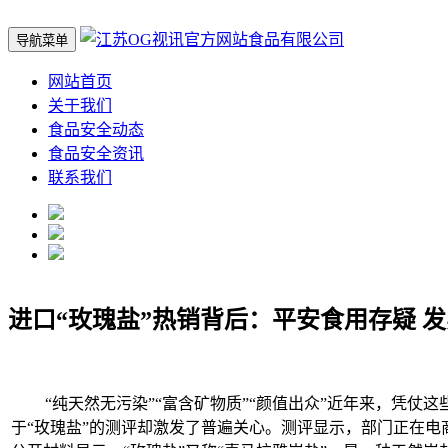
导航菜单
网站首页
关于我们
食品安全动态
食品安全资讯
联系我们
进口“玫瑰盐”热销背后：平安食用存疑 
“纯天然无污染”“富含矿物质”“颜值出众”近年来，凭仗这
于“玫瑰盐”的测评却激发了普遍关心。测评显示，部门正在电