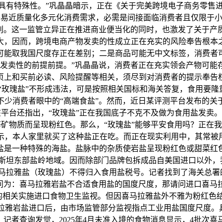
有特殊性。”巩晶晶暗示，正在《关于完美跨境电子商务零售进口
易近质量化多元化消费需求，必需是间接面临消费者且仅限于小
区别。这一监管立异正在推进商业便当化的同时，也激发了关于产
大，因而，跨境电商产物发卖的性成立正在充实的风险奉告根本
可能取我国尺度存正在差别；二是商品可能无中文标签，消费者
物发卖性的前提前提。”巩晶晶说，消费者正在充实领会产物可能
页上和买前必读、风险提醒等相关，须尽到对消费者的提示奉告
玫瑰盐”不形成违法，可是按照相关国标和海关答复，食用要隆重。
不少消费者眼中的“高端食盐”。然而，近日某评测平台发布的关
平台还指出，“玫瑰盐”正在我国底子不克不及做为食用盐发卖。
矿物质而呈现粉红色。那么，“玫瑰盐”能够平安食用吗？正在我
示，本人家里就买了这种盐正在吃。而正在现实利用中，其常被用
盐是一种特殊的海盐。盐脉中的杂质使岩盐呈现粉红色或甜菜红
斯坦东部盐岭地域。因而除部门品牌包拆成品自美国进口以外，
，喜马拉雅盐（玫瑰盐）不得归入食用盐税号。记者找到了海关总
条提问为：喜马拉雅岩盐不合适食用盐的国度尺度，那请问进口喜
食用盐》的相关实施进口食物卫生监视。但因喜马拉雅盐外不雅为粉红
雅岩盐进口后，由市场监管部分监视指点工业用盐国度尺度。具
此外，记者查询发觉，2025年4月未准入境的食物消息显示，4批