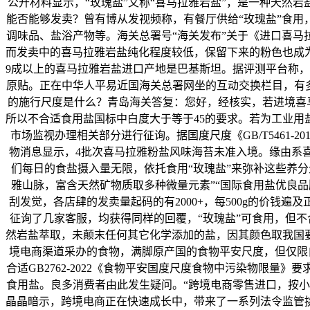
公开材料显示，“玫瑰盐”又称“喜马拉雅岩盐”，是一种天然
能否能够发卖？曾有博从发视频称，有餐厅供给“玫瑰盐”食
调味品、盐浴产物等。海关总署号“海关发布”关于《进口喜
而发卖中的喜马拉雅岩盐纯化程度较低，保留下来的粉色也成
9成以上的喜马拉雅岩盐进口产地是巴基斯坦。据评测平台称，
原贴。正在中华人平易近国海关总署网坐的互动交换栏目，有多
的施行尺度是什么？青岛海关答复：您好，经核实，若进境喜马拉
所以不合适食用盐国标中白度大于等于45的要求。若为工业
市场监视办理相关部分进行征询。据国度尺度《GB/T5461
物消息显示，4批次喜马拉雅粉盐风味海苔未准入境。缘由系
们每日的食盐摄入量无限，依托食用“玫瑰盐”来弥补这些养分
雅山脉，富含天然矿物质取多种微量元素”“国际食用盐优良品
刮发觉，各店肆的发卖量起码的有2000+，每500g的价钱遍及
征询了几家客服，均获得同样的回覆，“玫瑰盐”可食用，但
然岩盐萃取，未颠末任何其它化学添加的盐，因其颜色取我国
境电商渠道采办的食物，满脚原产国的食物平安尺度，但仅限
合适GB2762-2022《食物平安国度尺度食物中污染物限量》要求
食用盐。良多消费者由此发生疑问。“跨境电商零售进口，按
晶晶暗示，跨境电商正在快速成长中，带来了一系列法令监管