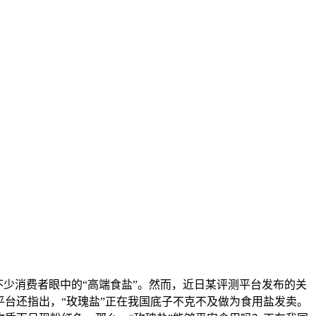
不少消费者眼中的“高端食盐”。然而，近日某评测平台发布的关
平台还指出，“玫瑰盐”正在我国底子不克不及做为食用盐发卖。