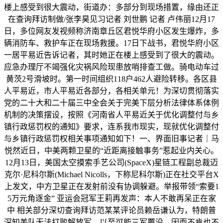
楼上感受到很大震动，街道办：多部分到现场措置，缘由还正
在查询拜访制做/张李昊见习记者 刘世鹏 记者 卢伟丽12月17
日，多位网友发视频称济南章丘区君悦华府小区发生爆炸，多
辆消防车、救护车正在现场救援。17日下战书，君悦华府小区
一居平易近告诉记者，其时她正在楼上感受到了很大的震动。
应急办理厅不竭强化灾祸风险现患放哨排查工做。骑电动车过
黄茨2号滑坡时。第一时间组织118户462人避险转移。各区县
人平易近，市人平易近各部分，各相关单元！为深切贯彻落实
党的二十大和二十届三中全会关于完美下层分析法律体系体例
机制的决策摆设，按照《河南省人平易近关于优化调整付与乡
镇行政惩罚权的通知》要求，连系我市现实，现就优化调整付
与乡镇行政惩罚权相关事项通知如下！一、界面旧事记者｜马
悦然近日，中美两颗卫星的“近距离接触事务”惹起业内关心。
12月13日，美国太空摸索手艺公司(SpaceX)星链工程副总裁迈
克尔·尼科尔斯(Michael Nicolls，下称尼科尔斯)正在社交平台X
上发文，中方卫星正在发射前没有协调躲避。举报带领“索要1
5万元角逐金” 亚运会冠军王莉再发声：本人不敢再呆正在家
中 相关部分深切查询拜访范某某评论员赖岳谦认为，特朗普
深知美队无法打败解放军，以至可能三军覆没，因而不肯也不