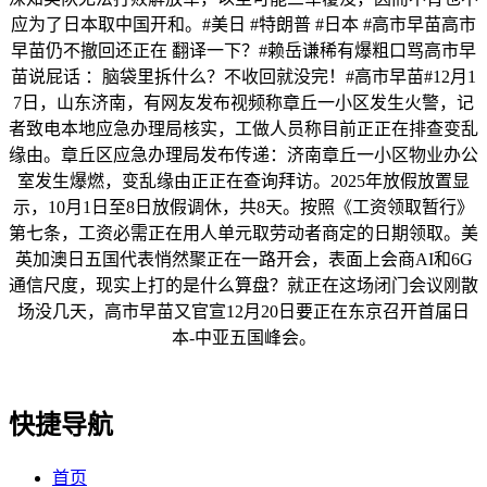
应为了日本取中国开和。#美日 #特朗普 #日本 #高市早苗高市
早苗仍不撤回还正在 翻译一下？#赖岳谦稀有爆粗口骂高市早
苗说屁话 ：脑袋里拆什么？不收回就没完！#高市早苗#12月1
7日，山东济南，有网友发布视频称章丘一小区发生火警，记
者致电本地应急办理局核实，工做人员称目前正正在排查变乱
缘由。章丘区应急办理局发布传递：济南章丘一小区物业办公
室发生爆燃，变乱缘由正正在查询拜访。2025年放假放置显
示，10月1日至8日放假调休，共8天。按照《工资领取暂行》
第七条，工资必需正在用人单元取劳动者商定的日期领取。美
英加澳日五国代表悄然聚正在一路开会，表面上会商AI和6G
通信尺度，现实上打的是什么算盘？就正在这场闭门会议刚散
场没几天，高市早苗又官宣12月20日要正在东京召开首届日
本-中亚五国峰会。
快捷导航
首页