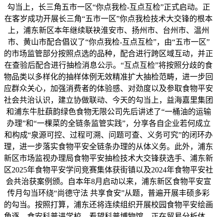
勾当上，长三角五市一区“你点我检-互点互检”正式启动。正
在客岁成功开展长三角“五市一区”你点我检技术大交锋的根本
上，浦东新区本年继续联袂淮安市、扬州市、台州市、温州
市、黄山市配合倡议了“你点我检-互点互检”，由“五市一区”
的市场监管部分按照点选的品种，配合进行跨区域互动，并正
在查验后配合进行抽检消息公示。“互点互检”将按照分歧的食
物品类以多样化的抽样体例无效精准扩大抽检范畴，进一步回
应群众关心，加强消费者的体验感、对劲度以及参取食物平安
社会共治认识，建立协做联动、今天的勾当上，益海嘉里集团
和浦东牛肚蕻韵绿色食物无限公司先后讲述了“一桶油的运输
办理”和“一棵菜的全链条监管实践”，分享各自企业若何成立
和构成“泉源可控、过程可溯、问题可查、义务可究”的闭环办
理，进一步落实食物平安全链条办理的从体义务。此外，浦东
新区市场监视办理局食物平安抽检技术大交锋获选手、浦东新
区2025年食物平安学问竞赛集体获街镇以及2024年食物平安社
会共治获案例颁。自本年8月启动以来，浦东新区食物平安宣
传月勾当环绕“尚德守法 共享食安”从题，普遍开展丰硕多彩
的勾当。按照打算，浦东还将连续组织开展校园食物平安绘画
角逐、食安科普进学校、看望科普博物馆，正在贸易分析体、