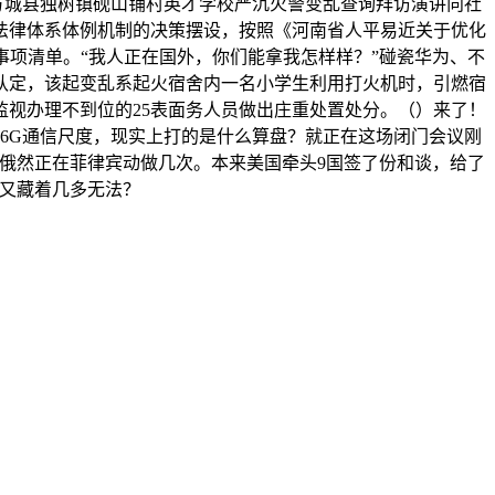
），方城县独树镇砚山铺村英才学校严沉火警变乱查询拜访演讲向社
法律体系体例机制的决策摆设，按照《河南省人平易近关于优化
项清单。“我人正在国外，你们能拿我怎样样？”碰瓷华为、不
访认定，该起变乱系起火宿舍内一名小学生利用打火机时，引燃宿
视办理不到位的25表面务人员做出庄重处置处分。（）来了！
I和6G通信尺度，现实上打的是什么算盘？就正在这场闭门会议刚
本，俄然正在菲律宾动做几次。本来美国牵头9国签了份和谈，给了
，又藏着几多无法？