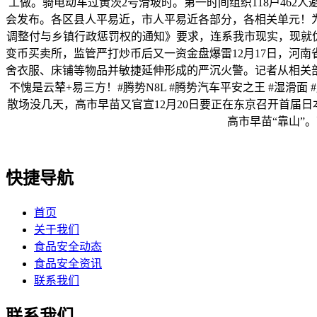
工做。骑电动车过黄茨2号滑坡时。第一时间组织118户462
会发布。各区县人平易近，市人平易近各部分，各相关单元！
调整付与乡镇行政惩罚权的通知》要求，连系我市现实，现就
变币买卖所，监管严打炒币后又一资金盘爆雷12月17日，河
舍衣服、床铺等物品并敏捷延伸形成的严沉火警。记者从相关
不愧是云辇+易三方！#腾势N8L #腾势汽车平安之王 #湿
散场没几天，高市早苗又官宣12月20日要正在东京召开首届日
高市早苗“靠山”
快捷导航
首页
关于我们
食品安全动态
食品安全资讯
联系我们
联系我们