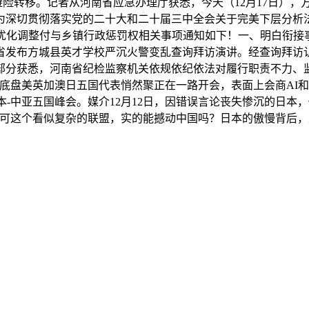
人避险转移。记者从河南省应急办理厅获悉，今天（12月17日
为深切贯彻落实党的二十大和二十届三中全会关于完美下层分析
优化调整付与乡镇行政惩罚权相关事项通知如下！一、明白衔接事
南省发布方城县英才学校严沉火警变乱查询拜访演讲。经查询拜
部分获悉，河南省纪检监察机关依规依纪依法对履行职责不力、监
滑面 #底盘美英加澳日五国代表悄然聚正在一路开会，表面上会商A
本-中亚五国峰会。媒介12月12日，因错误言论丧失惨沉的日
。可这个看似复杂的联盟，实的能撼动中国吗？日本的傲慢背后