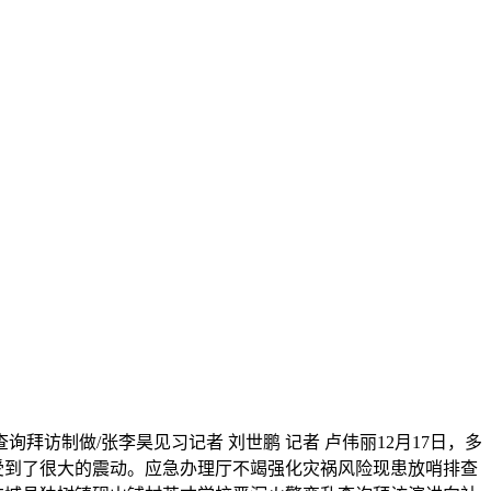
制做/张李昊见习记者 刘世鹏 记者 卢伟丽12月17日，多
受到了很大的震动。应急办理厅不竭强化灾祸风险现患放哨排查