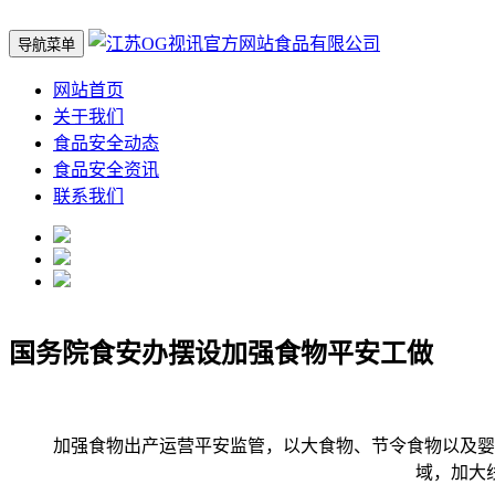
导航菜单
网站首页
关于我们
食品安全动态
食品安全资讯
联系我们
国务院食安办摆设加强食物平安工做
加强食物出产运营平安监管，以大食物、节令食物以及婴长
域，加大