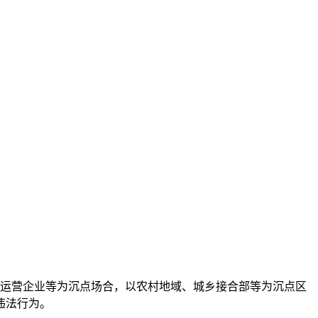
运营企业等为沉点场合，以农村地域、城乡接合部等为沉点区
违法行为。