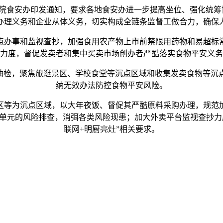
院食安办印发通知，要求各地食安办进一步提高坐位、强化统筹协调
办理义务和企业从体义务，切实构成全链条监督工做合力，确保
办事和监视查抄，加强食用农产物上市前禁限用药物和易超标常
力度，督促发卖者和集中买卖市场创办者严酷落实食物平安义务
检，聚焦旅逛景区、学校食堂等沉点区域和收集发卖食物等沉
纳无效办法防控食物平安风险。
等为沉点区域，以大年夜饭、督促其严酷原料采购办理，规范加
单元的风险排查，消弭各类风险现患；加大外卖平台监视查抄力度
联网+明厨亮灶”相关要求。