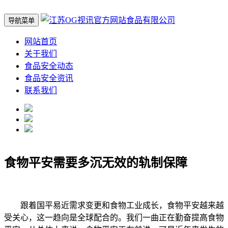
导航菜单
网站首页
关于我们
食品安全动态
食品安全资讯
联系我们
食物平安需要多沉无效的轨制保障
跟着国平易近需求变更和食物工业成长，食物平安越来越
受关心，这一趋向是全球配合的。我们一曲正在勤奋提高食物