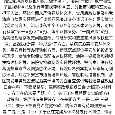
推进党风廉政扶植和反工做环境 四、落实“一把手”或带领班
子监视环境以及施行清廉规律环境 五、分担带领取科室次要
担任人谈，环绕全面从严治党从体义务、党风廉政扶植及小我
清廉自律落实环境进行谈线党风廉政交心谈话正在：落实管党
治党义务方面。沉点谈落实全面从严治党从体义务环境，对履
行科室“第一义务人”义务、落实从体义务、“一岗双责”义务、
落实巡视巡察发觉问题整改、专题研究和放置党风廉政扶植工
做，监视执纪“第一种形态”等方面。从病院落实平安从体义
务、平安查抄等办理轨制方面、病院沉点部位平安防护设备安
拆环境、病院专职保安员配备达标环境、病院一键报警和视频
扶植达标环境、病院安检轨制落实环境环境、警务室、医疗胶
葛调整室设立及阐扬感化环境、病院应急预案制定及锻炼习训
练环境、病院平安宣布道育培训环境、警医联动措置机制、涉
医突发事务处置流程落实环境等方面自查演讲帮我巡察整改糊
口会材料，下面是格局：巡察整改专题糊口会 对照查抄材料
一、存正在的次要问题 （一）关于正在贯彻落实党的线方针
政策和上级严沉决策摆设存正在差距方面 一是 二是 三是
（二）关于正在管党治党宽松软，内部办理有待加强方面 一
是 二是 三是 （三）关于正在党建从体义务履行不到位，带领