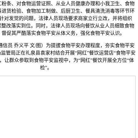
工粉条、对食物运营证照、从业人员健康办理和小我卫生、食物
料进货检验、食物加工制做、后厨卫生、餐具清洗消毒等环节环
针对发觉的问题，法律人员现场要求商家立行立改，并将组织
确保整改落实到位。同时，法律人员现场向餐饮从业人员细致食物
，督促其严酷落实食物平安从体义务，强化食物平安认识。
信员 乔义平 文/图）为提拔食物平安办理程度，夯实食物平安
监管局正在礼泉县袁家村结合开展“网红”餐饮运营店“食物平安
，让群众参取到食物平安监视中，为“网红”餐饮开展全方位“体
检”。