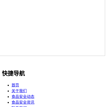
快捷导航
首页
关于我们
食品安全动态
食品安全资讯