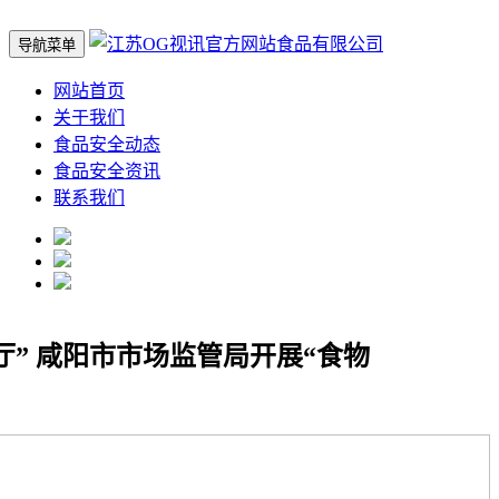
导航菜单
网站首页
关于我们
食品安全动态
食品安全资讯
联系我们
厅” 咸阳市市场监管局开展“食物