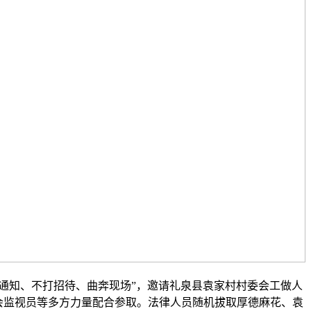
知、不打招待、曲奔现场”，邀请礼泉县袁家村村委会工做人
会监视员等多方力量配合参取。法律人员随机拔取厚德麻花、袁