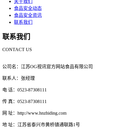
关于我们
食品安全动态
食品安全资讯
联系我们
联系我们
CONTACT US
公司名：江苏OG视讯官方网站食品有限公司
联系人：张经理
电 话：0523-87308111
传 真：0523-87308111
网 址：http://www.hnzhiding.com
地 址：江苏省泰兴市黄桥镇通联路1号