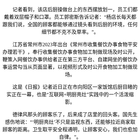
记者看到，该店后厨操做台上的东西摆放划一，员工们都
戴着双层帽子和口罩。员工郭密斯告诉记者：“杨店长每天都
跟我们说，全国的顾客都能够通过镜头看到后厨的环境，任何
细节都不克不及草率。”。
江苏省常州市2023年出台《常州市收集餐饮办事食物平安
办理若干》，奉行收集餐饮办事食物加工制做现场及时公开，
鞭策入网餐饮办事供给者正在第三方平台、自建网坐的餐饮办
事运营勾当从页面显著，以视频形式及时公开食物加工制做现
场。
这是《日报》记者近日正在市向阳区一家饭馆后厨目睹的
实正在一幕，也是“互联网+明厨亮灶”实践中的一个活泼缩
影。
德律风那头的顾客乐了，后来成了店里的回头客。国先生
感伤地说：“‘明厨亮灶’不只是监视东西，还能够拉近商家取
顾客的距离。卫生取平安全程通明，让顾客安心，我们也愈加
自律。”。