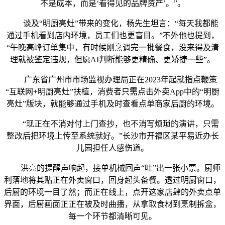
不是成本，而是‘看得见的品牌资产’。”。
谈及“明厨亮灶”带来的变化，杨先生坦言：“每天我都能
通过手机看到店内环境，员工们也更盲目。”不外他也提到，
“午晚高峰订单集中，有时候刚烹调完一批餐食，没来得及清
理就被鉴定违规，但愿AI判断能够更精确、更矫捷一些”。
广东省广州市市场监视办理局正在2023年起就指点鞭策
“互联网+明厨亮灶”扶植，消费者只需点击外卖App中的“明厨
亮灶”版块，就能够通过手机及时查看点单商家后厨的环境。
“现正在不消对付上门查抄，也不消写烦琐的演讲，只需
整改后把环境上传至系统就好。”长沙市开福区某平易近办长
儿园担任人感伤道。
洪亮的提醒声响起，接单机械回声“吐”出一张小票。厨师
利落地将其贴正在外卖窗口，回身起头备餐。透过明厨窗口，
后厨的环境一目了然；而正在线上，点开这家店肆的外卖点单
界面，后厨画面正正在被及时曲播，从拿取食材到烹制拆盒，
每一个环节都清晰可见。