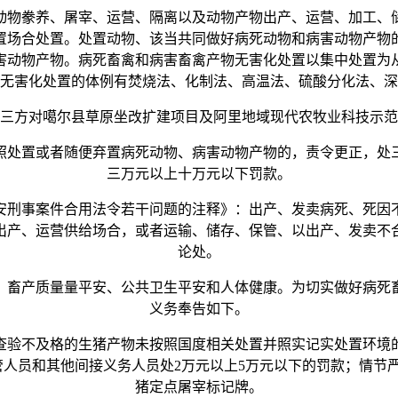
物豢养、屠宰、运营、隔离以及动物产物出产、运营、加工、储
置场合处置。处置动物、该当共同做好病死动物和病害动物产物
害动物产物。病死畜禽和病害畜禽产物无害化处置以集中处置为
无害化处置的体例有焚烧法、化制法、高温法、硫酸分化法、深
方对噶尔县草原坐改扩建项目及阿里地域现代农牧业科技示范
处置或者随便弃置病死动物、病害动物产物的，责令更正，处三
三万元以上十万元以下罚款。
刑事案件合用法令若干问题的注释》：出产、发卖病死、死因不
出产、运营供给场合，或者运输、储存、保管、以出产、发卖不
论处。
畜产质量量平安、公共卫生平安和人体健康。为切实做好病死畜
义务奉告如下。
验不及格的生猪产物未按照国度相关处置并照实记实处置环境的
从管人员和其他间接义务人员处2万元以上5万元以下的罚款；情
猪定点屠宰标记牌。