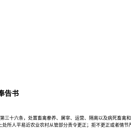
奉告书
三十六条，处置畜禽豢养、屠宰、运营、隔离以及病死畜禽和
上处所人平易近农业农村从管部分责令更正；拒不更正或者情节