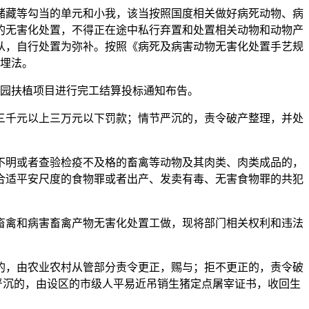
藏等勾当的单元和小我，该当按照国度相关做好病死动物、病
的无害化处置，不得正在途中私行弃置和处置相关动物和动物产
从，自行处置为弥补。按照《病死及病害动物无害化处置手艺规
埋法。
园扶植项目进行完工结算投标通知布告。
千元以上三万元以下罚款；情节严沉的，责令破产整理，并处
明或者查验检疫不及格的畜禽等动物及其肉类、肉类成品的，
合适平安尺度的食物罪或者出产、发卖有毒、无害食物罪的共犯
禽和病害畜禽产物无害化处置工做，现将部门相关权利和违法
，由农业农村从管部分责令更正，赐与；拒不更正的，责令破
节严沉的，由设区的市级人平易近吊销生猪定点屠宰证书，收回生