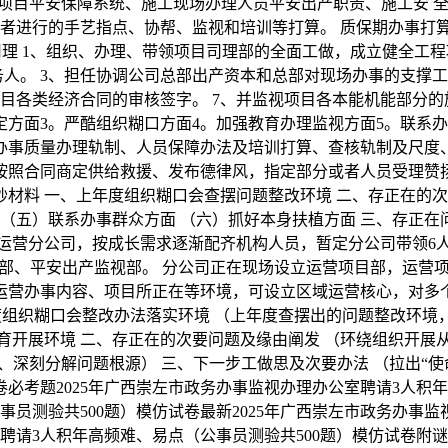
施工项目平安保障系统、施工现场办理人员平安出产职责、施工安
或者进行的手艺指点、协帮、监视和培训等打算。 质保期办事打
理 1、组织、办理、带领项目司理部的全面工做，成立健全工
人。 3、担任协调公司总部出产资本和总部对现场办事的支撑工
项目各类经济合同的审核签字。 7、并监视项目各本能机能部分
定方面3。严酷组织糊口方面4。加强教育办理监视方面5。联系
办事质量办理轨制、人员保障办法及培训打算、查核轨制及尺度
，按照合同商定供给救援、发布德律风，指定部分或者人员受理赞
材料 一、上年度组织糊口会查摆问题整改环境 二、存正在的次
 （五）联系办事群众方面 （六）抓好本身扶植方面 三、存正
产运营分公司，按成长需求逐渐配齐机构人员，暂定分公司带领6人
部、平安出产监视部。 分公司正在现场设立运营项目部，运营
运营办事内容、项目所正在等环境，可设立区域运营核心，对多
组织糊口会整改办法落实环境 （上年度查摆出的问题整改环境
教育开展环境 二、存正在的次要问题及缘由阐发 （环绕组织开
深刻分解问题根源） 三、下一步工做思及次要办法 （拉出“使命
必考题2025年广西崇左市政务办事监视办理办公室聘请3人积年
员测验共500题）模仿试卷最新2025年广西崇左市政务办事监
室聘请3人积年高频难、易点（公事员测验共500题）模仿试卷附谜