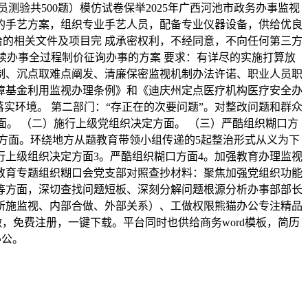
测验共500题）模仿试卷保举2025年广西河池市政务办事监视
行的手艺方案，组织专业手艺人员，配备专业仪器设备，供给优良
给的相关文件及项目完 成承密权利，不经同意，不向任何第三方
续办事全过程制价征询办事的方案 要求：有详尽的实施打算放
制、沉点取难点阐发、清廉保密监视机制办法许诺、职业人员职
障基金利用监视办理条例》和《迪庆州定点医疗机构医疗安全办
落实环境。 第二部门：“存正在的次要问题”。对整改问题和群众
面。 （二）施行上级党组织决定方面。 （三）严酷组织糊口方
雅方面。环绕地方从题教育带领小组传递的5起整治形式从义为下
行上级组织决定方面3。严酷组织糊口方面4。加强教育办理监视
教育专题组织糊口会党支部对照查抄材料：聚焦加强党组织功能
等方面，深切查找问题短板、深刻分解问题根源分析办事部部长
所施监视、内部合做、外部关系）、工做权限熊猫办公专注精品
做，免费注册，一键下载。平台同时也供给商务word模板，简历
办公。