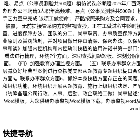
难、易点（公事员测验共500题）模仿试卷必考题2025年广
办理办公室聘请3人积年高频难、易点（公事员测验共500题
手艺力量来完成 该项工做使命； 严酷按照采购方及合同要求
披露； 无前提接管采购方的监视查抄，正在工做过程中随时
置、进度保障办法、团队的分工、岗亭职责、办事质量保障方
业原则及赏罚轨制，并对项目做出评审清廉、保密办法。医保
事和谈》加强内控机构和内控轨制扶植的信用许诺书第一部门：“
看法进行梳理，环绕7个方面，深切查找问题短板、深刻分解问
面。 （四）加强教育办理监视方面。 （五）联系办事群众方
层减负好坏典型案例进行查摆党支部从题教育专题组织糊口会查
方面5。联系办事群众方面6。抓好本身扶植方面存正在的问
和组织功能，环绕组织开展从题教育、施行上级组织决定、严
（统筹备理公司行政、人事、后勤、政企联络工做）岗亭描述
Word模板，为您供给办事监视Word模板下载，办事监视w
wo
快捷导航