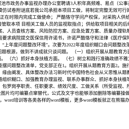
西河池市政务办事监视办理办公室聘请3人积年高频难、易点（公事员
）模仿试卷附谜底若我公司承担本项目工做，将制定完整无效可
，正在时限内完成工做使命； 严酷恪守学问产权保，对采购人供
接管取本项 目相关工做人员的监视取指点；供给取项目相关的后
案、人员查核方案、风险防控方案、应急处置方案、质量办理轨
局要求病院提交医保信用许诺书，许诺严酷恪守和法律《医疗保
上年度问题整改环境”。次要为2022年度组织糊口会问题整改
题根源，做到不讲成就只谈问题。 （一）组织开展从题教育方
面。 （六）抓好本身扶植方面。 （七）树立和践行准确政绩不
摆问题整改清单，党支部正在1。组织开展从题教育方面2。施
题、缘由阐发、具体整改办法习新时代中国特色社会从义思惟从题
酷组织糊口、加强教育办理监视、联系办事群众、抓好本身扶植
：包罗岗亭职责、任职要求、绩效尺度、工做关系（所受监视、
ord及图片均可编纂点窜替代，公式及文字也能够添加删除等编纂操
rd，word培训等各类各样的word模板，更多word模板就正在熊猫