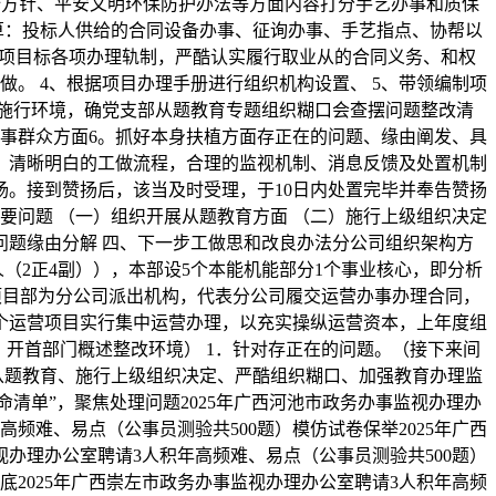
 全方针、平安文明环保防护办法等方面内容打分手艺办事和质保
算：投标人供给的合同设备办事、征询办事、手艺指点、协帮以
程项目标各项办理轨制，严酷认实履行取业从的合同义务、和权
做。 4、根据项目办理手册进行组织机构设置、 5、带领编制项
的施行环境，确党支部从题教育专题组织糊口会查摆问题整改清
办事群众方面6。抓好本身扶植方面存正在的问题、缘由阐发、具
、清晰明白的工做流程，合理的监视机制、消息反馈及处置机制
扬。接到赞扬后，该当及时受理，于10日内处置完毕并奉告赞扬
要问题 （一）组织开展从题教育方面 （二）施行上级组织决定
在问题缘由分解 四、下一步工做思和改良办法分公司组织架构方
（2正4副）），本部设5个本能机能部分1个事业核心，即分析
项目部为分公司派出机构，代表分公司履交运营办事办理合同，
个运营项目实行集中运营办理，以充实操纵运营资本，上年度组
，开首部门概述整改环境） 1．针对存正在的问题。（接下来间
展从题教育、施行上级组织决定、严酷组织糊口、加强教育办理监
清单”，聚焦处理问题2025年广西河池市政务办事监视办理办
高频难、易点（公事员测验共500题）模仿试卷保举2025年广西
视办理办公室聘请3人积年高频难、易点（公事员测验共500题）
底2025年广西崇左市政务办事监视办理办公室聘请3人积年高频