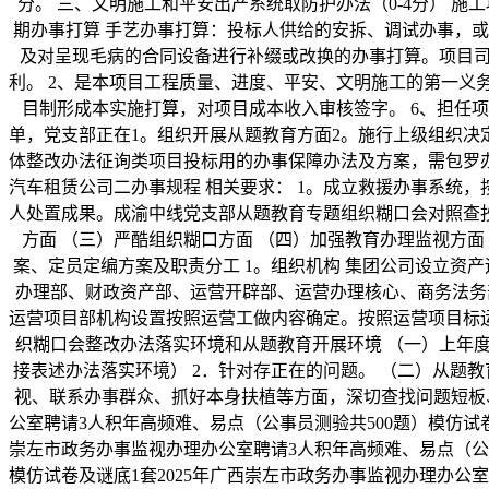
分。 三、文明施工和平安出产系统取防护办法（0-4分） 
期办事打算 手艺办事打算：投标人供给的安拆、调试办事，
及对呈现毛病的合同设备进行补缀或改换的办事打算。项目司
利。 2、是本项目工程质量、进度、平安、文明施工的第一义务
目制形成本实施打算，对项目成本收入审核签字。 6、担任
单，党支部正在1。组织开展从题教育方面2。施行上级组织决
体整改办法征询类项目投标用的办事保障办法及方案，需包罗
汽车租赁公司二办事规程 相关要求： 1。成立救援办事系统
人处置成果。成渝中线党支部从题教育专题组织糊口会对照查抄
方面 （三）严酷组织糊口方面 （四）加强教育办理监视方面
案、定员定编方案及职责分工 1。组织机构 集团公司设立资
办理部、财政资产部、运营开辟部、运营办理核心、商务法务
运营项目部机构设置按照运营工做内容确定。按照运营项目标
织糊口会整改办法落实环境和从题教育开展环境 （一）上年度
接表述办法落实环境） 2．针对存正在的问题。 （二）从题
视、联系办事群众、抓好本身扶植等方面，深切查找问题短板、
公室聘请3人积年高频难、易点（公事员测验共500题）模仿试卷
崇左市政务办事监视办理办公室聘请3人积年高频难、易点（公事
模仿试卷及谜底1套2025年广西崇左市政务办事监视办理办公