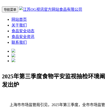
导航菜单
网站首页
关于我们
食品安全动态
食品安全资讯
联系我们
2025年第三季度食物平安监视抽检环境阐
发出炉
上海市市场监管局引见，2025年第三季度，全市市场监管