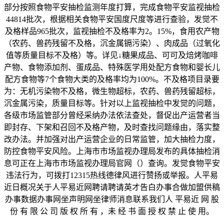
部分按照食物平安抽检监测年度打算，完成食物平安监视抽检
44814批次，根据相关食物平安国度尺度等进行查验，发觉不
及格样品965批次，监视抽检不及格率为2。15%，食用农产物
（农药、兽药残留不及格，沉金属镉污染）、肉成品（过氧化
值等质量目标不及格）等。详见↓糖果成品、可可及焙烤咖啡
产物、食物添加剂、蛋成品、特殊医学用处配方食物和婴长儿
配方食物等7个食物大类的及格率均为100%。不及格项目录要
为：无机污染物不及格，微生物超标，农药、兽药残留超标，
沉金属污染，质量目标等。针对以上监视抽检中发觉的问题，
各级市场监管部分曾经采纳办法依法查处，督促出产运营者当
即封存、下架和召回不及格产物，及时查找问题缘由，落实整
改办法。并加强对出产运营企业的日常监管，加大抽检力度，
防控食物平安风险。上海市市场监视办理局发布的具体抽检消
息可正在上海市市场监视办理局官网（）查询。发觉食物平安
违法行为，可拨打12315热线德律风进行赞扬或举报。人平易
近日概况关于人平易近网聘请聘请英才告白办事合做加盟供稿
办事数据办事网坐声明网坐律师消息联系我们人 平易近 网 股
份 有 限 公 司 版 权 所 有 ，未 经 书 面 授 权 禁 止 使 用。