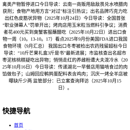
禽类产物暂停进口今日导读：云南一商贩用敌敌畏兑水喷腊肉
获刑；食物产地用方言“对过”标注引热议；出名品牌巧克力吃
出红色皮筋状异物（2025年10月24日）今日导读：全国首张
“职业弹幕人”罚单开出；烤肉店用玉米粒当燃料引争议；消费
者花400元买到臭蟹客服蘸醋吃（2025年10月22日）进出口食
物一周（10。13-10。17）看点2025年9月份美国FDA进口我国
食物环境（9月汇总） 我国出口冬枣被检出农药残留超标今日
导读：“10斤芒果礼盒3斤是书”最新进展；市监核查出名超市
枣泥核桃糕疑吃出异物；悄悄走红的养雌粉遭大夫泼冷水（20
25年10月16日）今日导读：传递湖北一早餐店用猫啃食过的肉
馅做包子；山姆回应鹌鹑蛋配料表含鸡肉；沉庆一烤全羊店被
曝缺斤少两 监管部分：已立案查询拜访（2025年10月15
日）。
快捷导航
首页