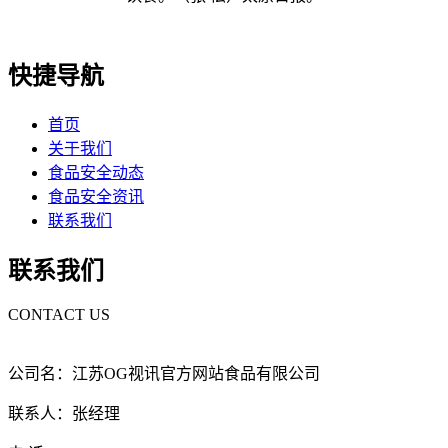
快捷导航
首页
关于我们
食品安全动态
食品安全资讯
联系我们
联系我们
CONTACT US
公司名：江苏OG视讯官方网站食品有限公司
联系人：张经理