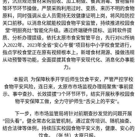
务，沉点规范食材采购验收、加工制做、餐具消毒、食物留样
等环节环节操做，严禁采购利用过时、变质、来历不明的食物
原料，同时强调从业人员需持无效健康证明上岗，将风险防控
关口前移。以消息化赋能校园食物平安监管，持续推进校园食
堂“明厨亮灶”智能化升级。通过终端硬件提标、运转软件提
质、分析办理提级，依托太原市食安智管平台，先行对62所纳
入2022年、2023年全省“安心午餐”项目标中小学校食堂进行，
指点学校食堂正在原有视频根本上，新增食材溯源、操做违规
从动预警等功能，全面提拔其食物平安现代化、消息化办事能
力。
本报讯 为保障秋季开学后师生饮食平安，严管严控学校
食物平安风险，连日来，太原市市场监视办理局聚焦“事前提
示、事中查抄、长效提拔”3个环节环节，结实开展秋季校园食
物平安保障工做，全力守护师生“舌尖上的平安”。
下一步，市市场监管局将针对前期查抄发觉的问题开展
“回头看”，健全常态化监管机制，通过宣传培训、随机抽查、
结合法律等体例，持续压实校园食物平安义务，健康、安心的
饮食。（张 怯）太原日报。