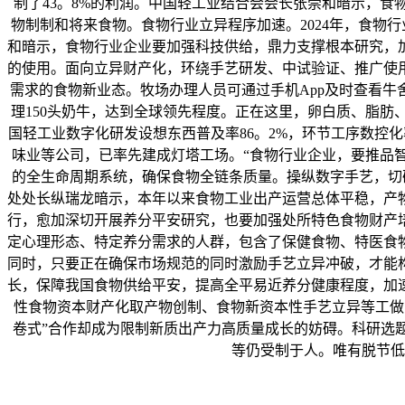
制了43。8%的利润。中国轻工业结合会会长张崇和暗示，食
物制制和将来食物。食物行业立异程序加速。2024年，食物行业
和暗示，食物行业企业要加强科技供给，鼎力支撑根本研究，
的使用。面向立异财产化，环绕手艺研发、中试验证、推广使
需求的食物新业态。牧场办理人员可通过手机App及时查看牛
理150头奶牛，达到全球领先程度。正在这里，卵白质、脂
国轻工业数字化研发设想东西普及率86。2%，环节工序数控化率
味业等公司，已率先建成灯塔工场。“食物行业企业，要推品
的全生命周期系统，确保食物全链条质量。操纵数字手艺，切
处处长纵瑞龙暗示，本年以来食物工业出产运营总体平稳，产
行，愈加深切开展养分平安研究，也要加强处所特色食物财产
定心理形态、特定养分需求的人群，包含了保健食物、特医食物
同时，只要正在确保市场规范的同时激励手艺立异冲破，才能
长，保障我国食物供给平安，提高全平易近养分健康程度，加
性食物资本财产化取产物创制、食物新资本性手艺立异等工做，
卷式”合作却成为限制新质出产力高质量成长的妨碍。科研选
等仍受制于人。唯有脱节低