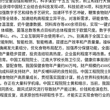
物行业要加强前瞻研究，科学谋划“十五五”成长，树立和践行
获得中国轻工业结合会科技发现4项，科技前进56项，科技判定1
加强数字手艺和绿色手艺研究，加速环节手艺冲破，鞭策食物财
用等全链条，加速结构高程度立异平台。对准新需求，研能食物
舍温湿度、奶牛健康数据、饲料库存等400余项目标，实现“一键
肪、体细胞、菌落总数等焦点目标的总体程度优于欧盟尺度。数字
62。4%，工业互联网平台使用率47。2%，别离高于全国工业1
智能制制、智能检测、智能畅通，提拔出产效率和产质量量。操
确阐发元素组分，优化食物布局配方，加强养分保健功能，全面
物产量稳步提拔，投资连结较高热度，企业盈利程度不竭改善。
培育。中国工程院院士、江南大学校长陈卫引见，健康炊事是践
、婴配食物。我国保健食物年产量约80万吨，财产规模约450
构成科研支持财产、财产反哺科研的良性轮回。中国工程院院士
速食物财产高质量成长，贯彻落实国度计谋，抢占世界科技制高
存正在大量科学机缘。中国工程院院士黄和暗示，当前，我国正
题同质化、跟风式研究流行导致财产产能过剩，价钱和愈演愈烈、
程度反复，逃求原创性科研取性手艺，才能实正实现食物行业的