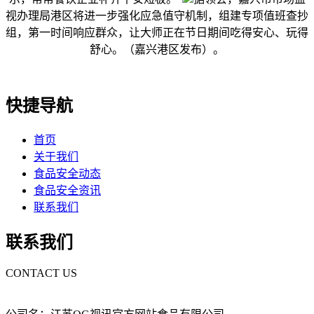
视办理局港区将进一步强化应急值守机制，组建专项值班查抄
组，第一时间响应群众，让大师正在节日期间吃得安心、玩得
舒心。（嘉兴港区发布）。
快捷导航
首页
关于我们
食品安全动态
食品安全资讯
联系我们
联系我们
CONTACT US