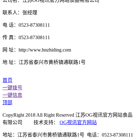
公司名：江苏OG视讯官方网站食品有限公司
联系人：张经理
电 话：0523-87308111
传 真：0523-87308111
网 址：http://www.hnzhiding.com
地 址：江苏省泰兴市黄桥镇通联路1号
首页
一键拨号
一键信息
顶部
CopyRight 2018 All Right Reserved 江苏OG视讯官方网站食品
有限公司 技术支持：
OG视讯官方网站
地址：江苏省泰兴市黄桥镇通联路1号 电话：0523-87308111