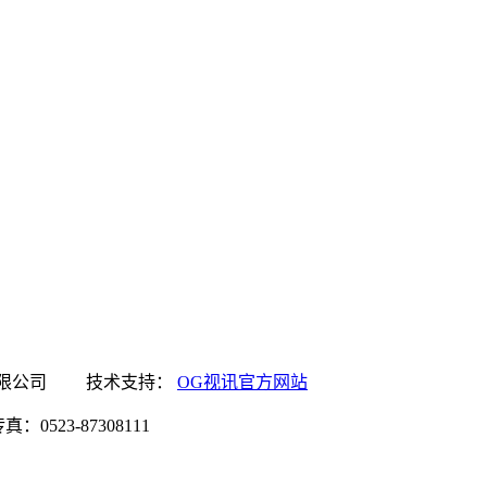
官方网站食品有限公司 技术支持：
OG视讯官方网站
0523-87308111