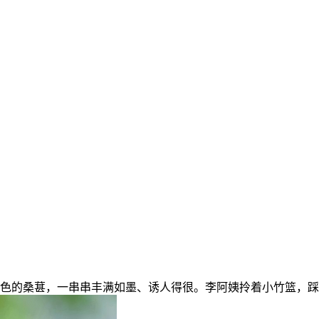
的桑葚，一串串丰满如墨、诱人得很。李阿姨拎着小竹篮，踩