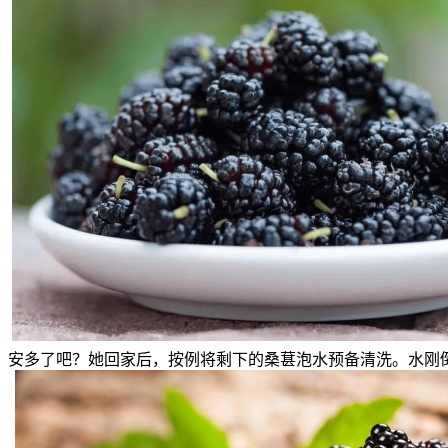
安多了吧？她回家后，按例将剩下的桑葚泡水预备清洗。水刚