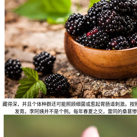
藏得深，并且个体种群还可能照顾细菌或惹起胃肠道刺激。按
发育。李阿姨并不是个例。每年春夏之交，雷同的桑葚惨