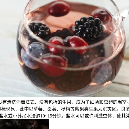
有清洗消毒法式、没有包拆的生果，成为了细菌和虫卵的温室。
物超标现象，此中以草莓、桑葚、杨梅等浆果类生果为沉灾区。良
盐水或小苏吊水浸泡10~15分钟。盐水可以或许刺激虫体，使其