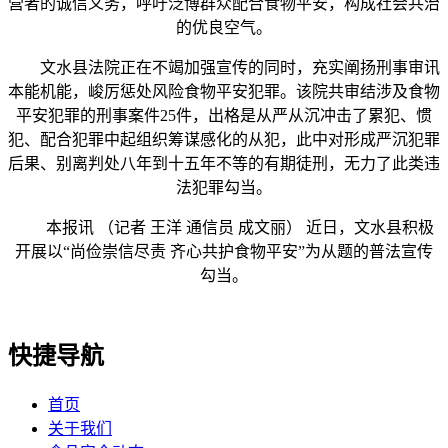
营者的诚信义务，呼吁泛博群众配合食物平安，构成社会共治
的优良空气。
文水县法院正在不竭加强宣传的同时，充实阐扬刑事审讯
本能机能，峻厉惩处风险食物平安犯罪。该院共审结涉及食物
平安犯罪的刑事案件25件，出格是从严从沉冲击了累犯、惯
犯、配合犯罪中起组织筹谋感化的从犯，此中对形成严沉犯罪
后果、别离判处八年到十五年不等的有期徒刑，无力了此类违
法犯罪勾当。
本报讯 （记者 王洋 通信员 成文丽） 近日，文水县积极
开展以“尚俭崇信尽责 齐心共护食物平安”为从题的普法宣传
勾当。
快捷导航
首页
关于我们