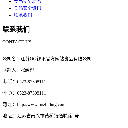
食品安全动态
食品安全资讯
联系我们
联系我们
CONTACT US
公司名：江苏OG视讯官方网站食品有限公司
联系人：张经理
电 话：0523-87308111
传 真：0523-87308111
网 址：http://www.hnzhiding.com
地 址：江苏省泰兴市黄桥镇通联路1号