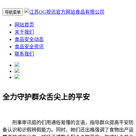
导航菜单
网站首页
关于我们
食品安全动态
食品安全资讯
联系我们
全力守护群众舌尖上的平安
刑事审讯庭的们用通俗易懂的言语，指导群众提高平安防
备认识和识假辨假能力。同时，她们还出格强调了食物出产运