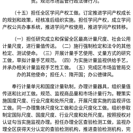
责。规范市场监管行政法律行为。
（十五）担任全区学问产权工做。订定推进学问产权成长
的规划和政策，经核准后组织实施。担任学问产权，成立学问
产权公共办事系统，推进学问产权使用，推进学问产权转移。
（一）担任研究成立和保留全区最高计量尺度、社会公用
计量尺度，进行量值传送。（二）施行强制检定和法令的其他
检定、测试使命。（三）开展计量手艺使用、丈量方式的研究
工做，草拟计量手艺规范。（四）为实施计量监视供给手艺，
并承办相关计量监视手艺性工做。（五）完成区市场监管局交
办的其他使命；担任人：隋开国；办公德律风。
奉行计量单元和国度计量轨制，办理计量器具，组织量值
传送和比对工做。规范、监视商品量和市场计量行为。鞭策实
施国度尺度、行业尺度和处所尺度，开展尺度实施的监视评估
工做。同一办理集体尺度化工做和企业尺度化工做。组织参取
制定国际尺度、国度尺度、行业尺度和处所尺度。按照授权对
认证勾当实施监视办理。担任办理全区查验检测工做，监视办
理全区获得天分认定的查验检测机构，推进查验检测机构，完