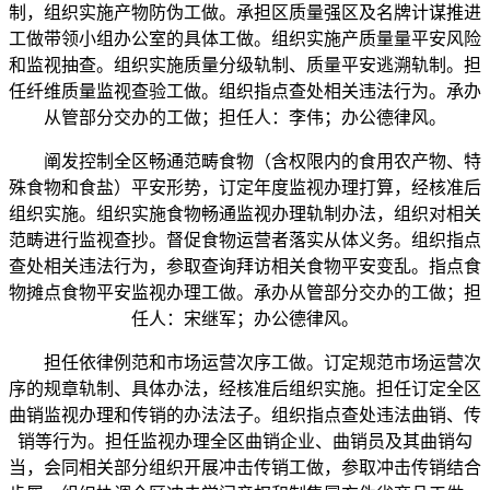
制，组织实施产物防伪工做。承担区质量强区及名牌计谋推进
工做带领小组办公室的具体工做。组织实施产质量量平安风险
和监视抽查。组织实施质量分级轨制、质量平安逃溯轨制。担
任纤维质量监视查验工做。组织指点查处相关违法行为。承办
从管部分交办的工做；担任人：李伟；办公德律风。
阐发控制全区畅通范畴食物（含权限内的食用农产物、特
殊食物和食盐）平安形势，订定年度监视办理打算，经核准后
组织实施。组织实施食物畅通监视办理轨制办法，组织对相关
范畴进行监视查抄。督促食物运营者落实从体义务。组织指点
查处相关违法行为，参取查询拜访相关食物平安变乱。指点食
物摊点食物平安监视办理工做。承办从管部分交办的工做；担
任人：宋继军；办公德律风。
担任依律例范和市场运营次序工做。订定规范市场运营次
序的规章轨制、具体办法，经核准后组织实施。担任订定全区
曲销监视办理和传销的办法法子。组织指点查处违法曲销、传
销等行为。担任监视办理全区曲销企业、曲销员及其曲销勾
当，会同相关部分组织开展冲击传销工做，参取冲击传销结合