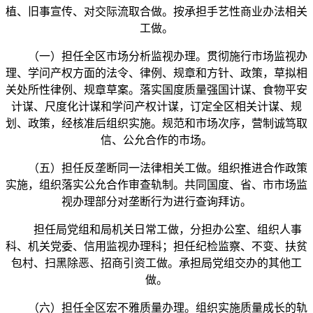
植、旧事宣传、对交际流取合做。按承担手艺性商业办法相关
工做。
（一）担任全区市场分析监视办理。贯彻施行市场监视办
理、学问产权方面的法令、律例、规章和方针、政策，草拟相
关处所性律例、规章草案。落实国度质量强国计谋、食物平安
计谋、尺度化计谋和学问产权计谋，订定全区相关计谋、规
划、政策，经核准后组织实施。规范和市场次序，营制诚笃取
信、公允合作的市场。
（五）担任反垄断同一法律相关工做。组织推进合作政策
实施，组织落实公允合作审查轨制。共同国度、省、市市场监
视办理部分对垄断行为进行查询拜访。
担任局党组和局机关日常工做，分担办公室、组织人事
科、机关党委、信用监视办理科；担任纪检监察、不变、扶贫
包村、扫黑除恶、招商引资工做。承担局党组交办的其他工
做。
（六）担任全区宏不雅质量办理。组织实施质量成长的轨