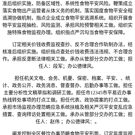
准后组织实施，防备区域性、系统性食物平安风险。鞭策成立
落实食物出产运营者从体义务的机制，落实国度食物平安全程
逃溯协做机制，指点企业成立食物平安逃溯系统。组织开展食
物平安监视抽检、风险监测、承担风险预警相关工做。组织实
施特殊食物监视办理。组织指点严沉勾当食物平安保障。
订定相关价钱收费监视查抄、反不合理合作轨制办法，经
核准后组织实施。组织指点查处价钱收费违法违规、不合理合
作。承担反垄断法律相关工做。承办从管部分交办的工做；担
任人：段军；办公德律风。
担任机关文电、会务、机要、保密、档案、平安、、统
计、政务公开、政务消息、督查督办、后勤办事等工做。担任
主要分析性文稿草拟和调研工做。担任市12345市平易近办事
热线转处事项的打点工做。担任代表、政协提案的打点工做。
承担市场监视办理范畴应急系统扶植及相关严沉平安变乱应急
措置、查询拜访处置相关工做。承办从管部分交办的工做；担
任人：赵伟 ；办公德律风：。
阐发控制全区餐饮办事范畴食物平安形势，订定年度监视