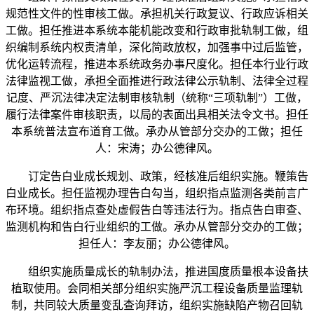
规范性文件的性审核工做。承担机关行政复议、行政应诉相关
工做。担任推进本系统本能机能改变和行政审批轨制工做，组
织编制系统内权责清单，深化简政放权，加强事中过后监管，
优化运转流程，推进本系统政务办事尺度化。担任本行业行政
法律监视工做，承担全面推进行政法律公示轨制、法律全过程
记度、严沉法律决定法制审核轨制（统称“三项轨制”）工做，
履行法律案件审核职责，以局的表面出具相关法令文书。担任
本系统普法宣布道育工做。承办从管部分交办的工做；担任
人：宋涛；办公德律风。
订定告白业成长规划、政策，经核准后组织实施。鞭策告
白业成长。担任监视办理告白勾当，组织指点监测各类前言广
布环境。组织指点查处虚假告白等违法行为。指点告白审查、
监测机构和告白行业组织的工做。承办从管部分交办的工做；
担任人：李友丽；办公德律风。
组织实施质量成长的轨制办法，推进国度质量根本设备扶
植取使用。会同相关部分组织实施严沉工程设备质量监理轨
制，共同较大质量变乱查询拜访，组织实施缺陷产物召回轨