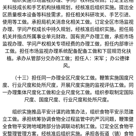
组织实施市场监视办理、学问产权科技项目。订定全区相
关科技成长和手艺机构扶植规划，经核准后组织实施。提出全
区质量根本设备等科技需求，担任相关科研攻关、手艺引进、
使用等工做。承担局机关消息化相关工做。订定全区市场监视
办理、学问产权成长中持久规划，经核准后组织实施。担任局
机关并指点所属事业单元财政、国有资产办理工做，承担市场
监视办理、学问产权相关专项经费的办理工做，担任内部审计
工做。担任市场监视办理系统配备配备工做和下层规范化扶
植。承办从管部分交办的工做；担任人：宋军 ；办公德律
风。
（十三）担任同一办理全区尺度化工做。鞭策实施国度尺
度、行业尺度和处所尺度，开展尺度实施的监视评估工做。同
一办理集体尺度化工做和企业尺度化工做。组织参取制定国际
尺度、国度尺度、行业尺度和处所尺度。
组织实施推品平安计谋的政策办法，组织食物平安示范建
立工做。承担统筹协调食物全过程监管中的严沉问题，鞭策健
全食物平安跨地域跨部分协调联动机制工做。订定全区食物平
安整理管理方案，经核准后组织实施。承担各街道（镇）食物