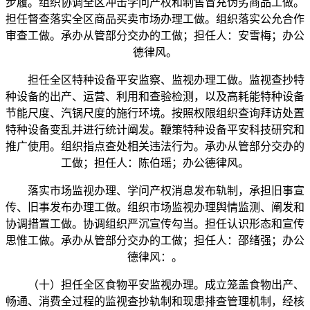
步履。组织协调全区冲击学问产权和制售冒充伪劣商品工做。
担任督查落实全区商品买卖市场办理工做。组织落实公允合作
审查工做。承办从管部分交办的工做；担任人：安雪梅；办公
德律风。
担任全区特种设备平安监察、监视办理工做。监视查抄特
种设备的出产、运营、利用和查验检测，以及高耗能特种设备
节能尺度、汽锅尺度的施行环境。按照权限组织查询拜访处置
特种设备变乱并进行统计阐发。鞭策特种设备平安科技研究和
推广使用。组织指点查处相关违法行为。承办从管部分交办的
工做；担任人：陈伯瑶；办公德律风。
落实市场监视办理、学问产权消息发布轨制，承担旧事宣
传、旧事发布办理工做。组织市场监视办理舆情监测、阐发和
协调措置工做。协调组织严沉宣传勾当。担任认识形态和宣传
思惟工做。承办从管部分交办的工做；担任人：邵绪强；办公
德律风：。
（十）担任全区食物平安监视办理。成立笼盖食物出产、
畅通、消费全过程的监视查抄轨制和现患排查管理机制，经核