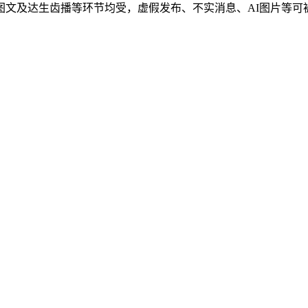
及达生齿播等环节均受，虚假发布、不实消息、AI图片等可