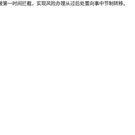
被第一时间拦截，实现风险办理从过后处置向事中节制转移。