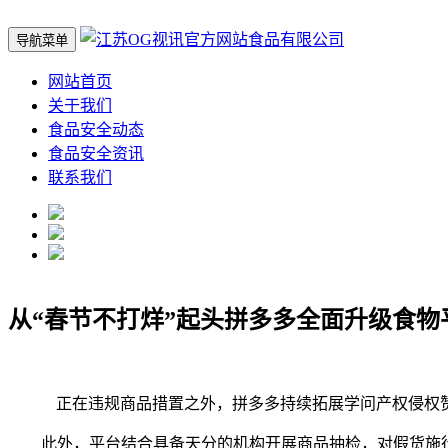
导航菜单
网站首页
关于我们
食品安全动态
食品安全资讯
联系我们
从“春节不打烊”起头拼多多全面升级食物
正在违规商品措置之外，拼多多持续拓展学问产权侵权赞扬
此外，平台结合具备天分的机构开展商品抽检，对假货施行“