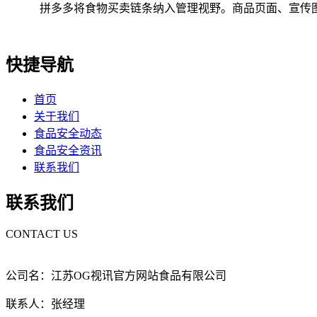
拼多多将食物买卖链条纳入管理视野。商品页面、宣传图文
快捷导航
首页
关于我们
食品安全动态
食品安全资讯
联系我们
联系我们
CONTACT US
公司名：江苏OG视讯官方网站食品有限公司
联系人：张经理