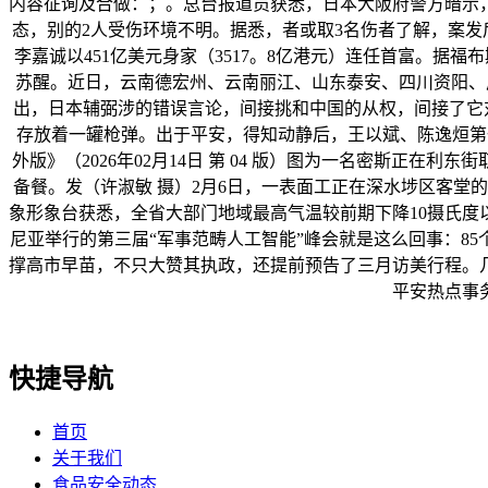
内容征询及合做：；。总台报道员获悉，日本大阪府警方暗示，
态，别的2人受伤环境不明。据悉，者或取3名伤者了解，案发后
李嘉诚以451亿美元身家（3517。8亿港元）连任首富。据
苏醒。近日，云南德宏州、云南丽江、山东泰安、四川资阳、广
出，日本辅弼涉的错误言论，间接挑和中国的从权，间接了它对
存放着一罐枪弹。出于平安，得知动静后，王以斌、陈逸烜第一
外版》（2026年02月14日 第 04 版）图为一名密斯正
备餐。发（许淑敏 摄）2月6日，一表面工正在深水埗区客堂
象形象台获悉，全省大部门地域最高气温较前期下降10摄氏度
尼亚举行的第三届“军事范畴人工智能”峰会就是这么回事：8
撑高市早苗，不只大赞其执政，还提前预告了三月访美行程。
平安热点事
快捷导航
首页
关于我们
食品安全动态