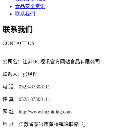
食品安全资讯
联系我们
联系我们
CONTACT US
公司名：江苏OG视讯官方网站食品有限公司
联系人：张经理
电 话：0523-87308111
传 真：0523-87308111
网 址：http://www.hnzhiding.com
地 址：江苏省泰兴市黄桥镇通联路1号