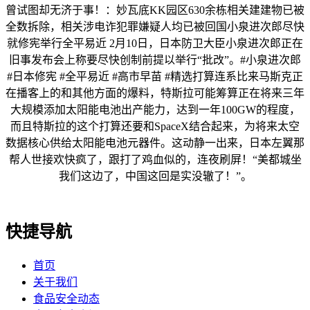
曾试图却无济于事！：妙瓦底KK园区630余栋相关建建物已被
全数拆除，相关涉电诈犯罪嫌疑人均已被回国小泉进次郎尽快
就修宪举行全平易近 2月10日，日本防卫大臣小泉进次郎正在
旧事发布会上称要尽快创制前提以举行“批改”。#小泉进次郎
#日本修宪 #全平易近 #高市早苗 #精选打算连系比来马斯克正
在播客上的和其他方面的爆料，特斯拉可能筹算正在将来三年
大规模添加太阳能电池出产能力，达到一年100GW的程度，
而且特斯拉的这个打算还要和SpaceX结合起来，为将来太空
数据核心供给太阳能电池元器件。这动静一出来，日本左翼那
帮人世接欢快疯了，跟打了鸡血似的，连夜刷屏！“美都城坐
我们这边了，中国这回是实没辙了！”。
快捷导航
首页
关于我们
食品安全动态