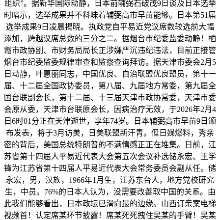
组织”。据新华国际动静，日本前辅弼石破茂9日谈及日本选举
时暗示，选举成果并不料味着辅弼高市早苗能够。日本第51届
选举成果9日凌晨揭晓。执政党自平易近党议席数较选前大幅
添加，跨越议席总数的三分之二。据烟台市纪委监委动静！栖
霞市政协副、市财务局局长正涉嫌严沉违纪违法，目前正接管
烟台市纪委监委规律审查和监察查询拜访。据天津市委会2月5
日动静，叶惠丽同志，中国优良、自治联盟优良盟员，第十一
届、十二届全国政协委员，第八届、九届地方常委，第九届全
国台联副会长，第十二届、十三届天津市政协常委，天津市委
会原从委，天津市台联原会长，因病治疗无效，于2026年2月4
日6时01分正在天津逝世，享年74岁。日本辅弼高市早苗9日颁
布发表，将于3月访美，日美联盟新汗青。但日媒爆料，秀亲
密的背后，美国总统特朗普的不满情感正正在堆集。日前，江
苏省第十四届人平易近代表大会第五次会议补选储永宏、王学
锋为江苏省第十四届人平易近代表大会常务委员会副从任。储
永宏，男，汉族，1966年1月生，江苏东台人，地方党校研究
生，中员。76%的日本人认为，没需要改善取中国的关系。由
此我们能够看出，日本政坛已滑向最的边缘。山西订亲案电梯
视频首！认定席某环节披露！席某死死拽住吴某的手臂！吴某