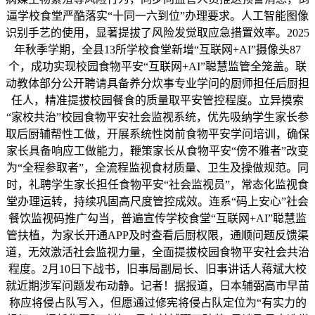
逼学校食堂严酷落实“十同一六到位”办理要求。人工智能图像
识别手艺的使用，显著提拔了风险发觉取应急措置效率。2025
年秋季学期，全县13所学校食堂新增“互联网+AI”摄像头87
个，成功实现校园食物平安“互联网+AI”聪慧监管全笼盖。联
动教体部分公开聘请具备养分炊事专业学问的厨师担任后厨担
任人，精准提拔校园餐食的质量取平安管控程度。立异摸索
“家校共治”校园食物平安社会监视系统，优先吸纳学生家长参
取后厨辅帮性工做，开展系统性岗前食物平安学问培训，确保
家长具备响应工做能力，鞭策家长从食物平安“傍不雅者”改变
为“全程参取者”，全流程监视食材质量、卫生及操做规范。同
时，礼聘学生家长担任食物平安“社会监视员”，常态化监视食
堂办理运转，持续巩固高尺度管控成效。连系“码上安心”社会
餐饮监视码推广勾当，普遍宣传学校食堂“互联网+AI”聪慧监
管扶植，为家长开通APP及时查看后厨权限，通顺问题反馈渠
道，无效激活社会监视力量，全面提拔校园食物平安社会共治
程度。2月10日下战书，旧事局副局长、旧事讲话人蒋斌大校
就近期涉军问题发布动静。记者！据报道，日本辅弼高市早苗
称应将侵占队写入，但愿通过修宪将侵占队定位为“有实力的