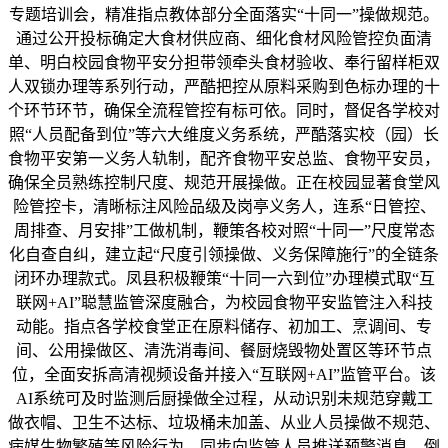
专题培训会，精准指点教体部分全面落实“十同一”操做规范。
通过公开投标确定大食材供应商、细化食材风险管控负面清
单、明白校园食物平安分担带领牵头食材验收、奉行留样柜双
人双锁办理等系列行动，严酷把控从原料采购到色标办理的十
个环节环节，确保全流程管控有标可依。同时，督促各学校对
照“人员配备到位”等六大维度义务系统，严酷落实校（园）长
食物平安第一义务人轨制，配齐食物平安总监、食物平安员，
确保全员熟练控制尺度、规范开展操做。正在校园显著食堂风
险管控卡，清晰标注风险品级及岗亭义务人，连系“日管控、
周排查、月安排”工做机制，鞭策各校对照“十同一”尺度常态
化自查自纠，建立起“尺度引领操做、义务保障施行”的全链条
闭环办理款式。凤县积极鞭策“十同一六到位”办理模式取“互
联网+AI”聪慧监管深度融合，为校园食物平安监管注入科技
动能。指点各学校食堂正在原料储存、初加工、烹调间、专
间、公用操做区、清洗消毒间、餐厨烧毁物处置区等环节点
位，全面安拆高清视频设备并接入“互联网+AI”监管平台。该
AI系统可及时监测后厨操做全过程，从动识别未规范穿戴工
做衣帽、卫生不达标、垃圾桶未加盖、从业人员操做不规范、
病媒生物繁殖等风险行为，同步向监管人员推送预警消息，倒