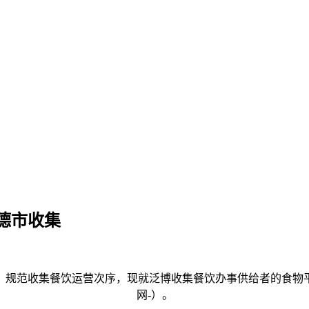
德市收集
规范收集餐饮运营次序，现就泛博收集餐饮办事供给者的食物平
网-）。