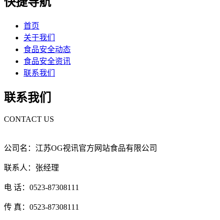
快捷导航
首页
关于我们
食品安全动态
食品安全资讯
联系我们
联系我们
CONTACT US
公司名：江苏OG视讯官方网站食品有限公司
联系人：张经理
电 话：0523-87308111
传 真：0523-87308111