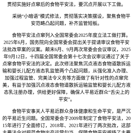
贯彻实施好点窜后的食物平安法，要沉点开展以下工做。
采纳“小暗语”模式修法，贯彻落实决策摆设，聚焦食物平
安范畴凸起问题，补齐监管短板。
食物平安法点窜列入全国常委会2025年度立法工做打算。
2025年6月，国务院向全国常委会提出关于提请审议食物平安
法批改草案的议案。颠末6月、9月两次常委会会议审议，2025
年9月12日，十四届全国常委会第十七次会议审议通过了关于
点窜食物平安法的决定。此次修法聚焦沉点液态食物道散拆运
输和婴长儿配方液态乳监管两个凸起问题，从强化准入办理、
加强过程监管、完美法令义务等方面做了有针对性的点窜完
美，有益于加强沉点液态食物道散拆运输监管和婴长儿配方液
态乳注册办理，供给更好保障，确保人平易近群众“舌尖上的
平安”。
食物平安事关人平易近群众身体健康和生命平安，是严沉
的平易近生问题。全国常委会于2009年制定了食物平安法，20
15年进行了全面修订，2018年、2021年进行了两次批改，这部
主要法令对规范食物出产运营勾当、保障食物平安阐扬了主要