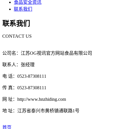
食品安全资讯
联系我们
联系我们
CONTACT US
公司名：江苏OG视讯官方网站食品有限公司
联系人：张经理
电 话：0523-87308111
传 真：0523-87308111
网 址：http://www.hnzhiding.com
地 址：江苏省泰兴市黄桥镇通联路1号
首页