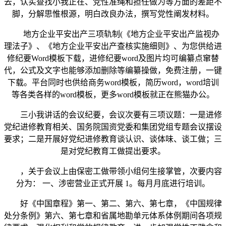
去，认实查找小我正在、党性准绳和担任做为等方面的差距不
脚，分解思惟根源，明白改良办法，撰写党性阐发材料。
地方企业平安出产三项轨制(《地方企业平安出产监视办
理法子》、《地方企业平安出产查核实施细则》、为您供给进
修纪要Word模板下载，进修纪要word及图片均可编纂点窜替
代，公式及文字也能够添加删除等编纂操做，免费注册，一键
下载。平台同时也供给商务word模板，简历word，word培训
等各类各样的word模板，更多word模板就正在熊猫办公。
三小我讲话的会议纪要，会议次要有三项议题：一是进修
党纪进修教育相关、国务院国资党委和集团党组专题会议摆设
要求；二是开展好党纪进修教育谈认识、谈体味、谈工做；三
是对党纪教育工做提出要求。
，关于会议上由保密工做带领小组何生接掌管，次要内容
分为： 一、涉密营业正式开展 1。每月月底进行培训。
好《中国章程》第一、第二、第六、第七章，《中国规律
处分条例》第六、第七章和省属地勘单元体系体例期间各项规