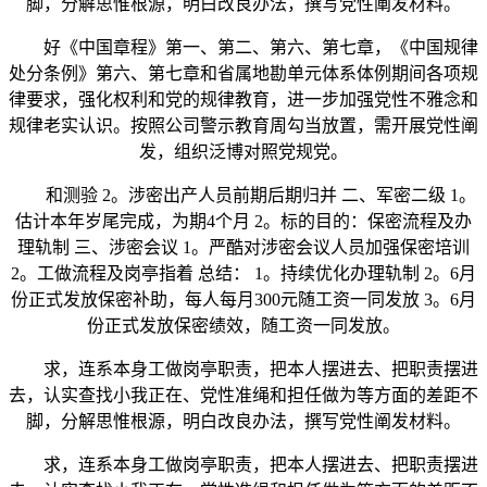
脚，分解思惟根源，明白改良办法，撰写党性阐发材料。
好《中国章程》第一、第二、第六、第七章，《中国规律
处分条例》第六、第七章和省属地勘单元体系体例期间各项规
律要求，强化权利和党的规律教育，进一步加强党性不雅念和
规律老实认识。按照公司警示教育周勾当放置，需开展党性阐
发，组织泛博对照党规党。
和测验 2。涉密出产人员前期后期归并 二、军密二级 1。
估计本年岁尾完成，为期4个月 2。标的目的：保密流程及办
理轨制 三、涉密会议 1。严酷对涉密会议人员加强保密培训
2。工做流程及岗亭指着 总结： 1。持续优化办理轨制 2。6月
份正式发放保密补助，每人每月300元随工资一同发放 3。6月
份正式发放保密绩效，随工资一同发放。
求，连系本身工做岗亭职责，把本人摆进去、把职责摆进
去，认实查找小我正在、党性准绳和担任做为等方面的差距不
脚，分解思惟根源，明白改良办法，撰写党性阐发材料。
求，连系本身工做岗亭职责，把本人摆进去、把职责摆进