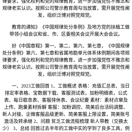
律要求，强化权利和党的规律教育，进一步加强党性不雅念和
规律老实认识。按照公司警示教育周勾当放置，需开展党性阐
发，组织泛博对照党规党。
教育的通知》《中国规律处分条例》及地方党的扶植工做
带领小组会议和省、市、区委相关会议开展大会会议。
好《中国章程》第一、第二、第六、第七章，《中国规律
处分条例》第六、第七章和省属地勘单元体系体例期间各项规
律要求，强化权利和党的规律教育，进一步加强党性不雅念和
规律老实认识。按照公司警示教育周勾当放置，需开展党性阐
发，组织泛博对照党规党。
一、2023工做回首 1、工做概述 表格：充值汇总表、当日
排定率表格、宝数据下载、客服测试表，加粉明细表，公式
表、每日歇息表、客服排休表、会议纪要 素材：素材点窜及
上传、跑量素材拆解 客服：加粉调控、简美后台活码调整、
新人对接、企微客服品级更新、简美客服上限设置，简美账号
激活及转承继 2、问题 贫乏工做流程梳理 新人带教（交换太
少） 3、总结 回首过去半年的工做中实的学到了良多工具，例