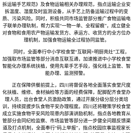
拆运输手艺规范》及食物运输相关办理规范，指点运输企业安
拆温度、湿度及时监测设备，从手艺上防备运输过程中的变
质、污染风险。同时，积极共同市场监管部分推广食物运输电
子联单办理轨制，帮力实现“一物一单、全程留痕”，成立健全
对食物和食用农产物运输发货方、承运方、收货方的全方位办
理机制，加强食物运输全过程协同监管。
同时，全面奉行中小学校食堂“互联网+明厨亮灶”工程，
加强取市场监管等部分消息互联互通，加速推进中小学校食堂
智能化办理系统扶植，使用先辈手艺手段，强化线上监管、智
能办理、监测预警。
正在保障供餐前提上，四川将督促各地全面落实食堂尺度
化扶植、维修、食材抽检等方面的经费保障，配脚配齐食堂办
理人员，出台食堂人员激励政策，通过开展分级分层分类培
训，持续提拔步队食物平安办理程度。四川还将鞭策学校食堂
成立实施食物平安风险现患内部演讲励机制，指点各地教育从
管部分会同纪检监察、市场监管等部分进一步健全问题反馈渠
道及打点机制，全面奉行“码上举报”，指点校园炊事监视家长