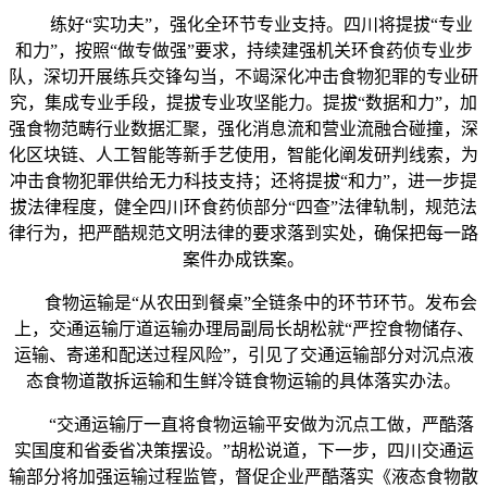
练好“实功夫”，强化全环节专业支持。四川将提拔“专业
和力”，按照“做专做强”要求，持续建强机关环食药侦专业步
队，深切开展练兵交锋勾当，不竭深化冲击食物犯罪的专业研
究，集成专业手段，提拔专业攻坚能力。提拔“数据和力”，加
强食物范畴行业数据汇聚，强化消息流和营业流融合碰撞，深
化区块链、人工智能等新手艺使用，智能化阐发研判线索，为
冲击食物犯罪供给无力科技支持；还将提拔“和力”，进一步提
拔法律程度，健全四川环食药侦部分“四查”法律轨制，规范法
律行为，把严酷规范文明法律的要求落到实处，确保把每一路
案件办成铁案。
食物运输是“从农田到餐桌”全链条中的环节环节。发布会
上，交通运输厅道运输办理局副局长胡松就“严控食物储存、
运输、寄递和配送过程风险”，引见了交通运输部分对沉点液
态食物道散拆运输和生鲜冷链食物运输的具体落实办法。
“交通运输厅一直将食物运输平安做为沉点工做，严酷落
实国度和省委省决策摆设。”胡松说道，下一步，四川交通运
输部分将加强运输过程监管，督促企业严酷落实《液态食物散