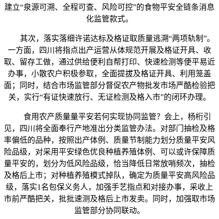
建立“泉源可溯、全程可查、风险可控”的食物平安全链条消息
化监管款式。
其次，落实落细许诺达标及格证取质量逃溯“两项轨制”。
一方面，四川将指点出产运营从体规范开展及格证开具、收
取、留存工做，通过供给便利自帮打印、快速检测等便平易近
办事，小散农户积极参取，全面提拔及格证开具、利用笼盖
面；同时，结合市场监管部分督促农产物批发市场严酷检验把
关，实行“有证快速放行、无证检测及格入市”的闭环办理。
食用农产质量量平安若何实现协同监管？会上，杨桁引
见，四川将全面奉行产地准出分类监管办法。对部门抽检及格
率偏低的品种，按照出产体例、质量节制能力划分质量平安风
险品级，对采用平安绿色优良种植养殖体例、可以或许保障质
量平安的，划分为低风险品级，恰当降低日常放哨频次，抽检
及格后上市；对种植养殖模式掉队，确定为质量平安高风险品
级，落实1名包保义务人，加强手艺指点和对接办事，采收上
市前严酷把关，批批速测及格后上市发卖。同时，加强取市场
监管部分协同联动。