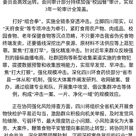
委员会高效运转。会同审计部分持续加强“校园餐”审计，实现
3年一轮审计全笼盖。
打好“组合拳”，实施全链条穿透冲击。立脚四川现实，以
“天府食安”等专项冲击为牵引，紧盯食用农产物、肉成品、校
园食物、老年保健食物等沉点范畴，不只要冲击我省伪劣食物
终端发卖，还要循线深挖出产泉源、原材料不法供应等上逛犯
罪。聚焦“打准打早”，强化精准冲击。针对近年来群众反映强
烈的操纵曲播电商、社群团购等新型收集渠道实施的食物犯
罪，提拔数据预警和收集放哨能力，实现早发觉、早冲击。聚
焦“打大打狠”，强化规模冲击。深化四川环食药侦部分“省市
县一体从和”机制，强化大体案件阐发研判、收网破案、督
办，通过组建专业和队、开展集中攻坚、倡议集群冲击等体
例，构成“冲击一案、一片、净化一域”的规模效应。
正在协同强化风险排查方面，四川将组织全省机关开展食
物快检护平易近勾当，激励群众积极向机关举报，及时发觉风
险缝隙、亏弱环节，最大限度防止小问题、小风险演化为大事
务、大案件，鞭策食物平安管理向事前防止转型；将协同开展
社会共治，深化预警提醒轨制，沉视深挖案件背后的行业“潜