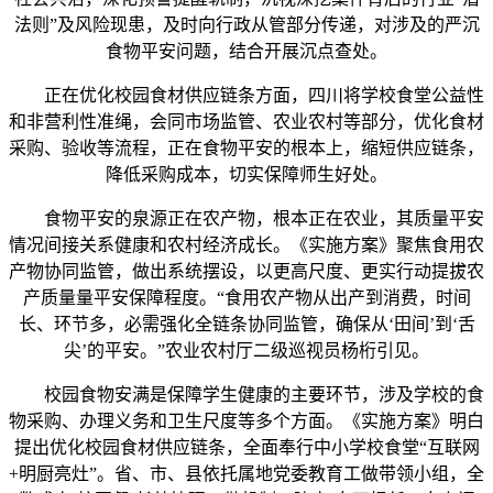
法则”及风险现患，及时向行政从管部分传递，对涉及的严沉
食物平安问题，结合开展沉点查处。
正在优化校园食材供应链条方面，四川将学校食堂公益性
和非营利性准绳，会同市场监管、农业农村等部分，优化食材
采购、验收等流程，正在食物平安的根本上，缩短供应链条，
降低采购成本，切实保障师生好处。
食物平安的泉源正在农产物，根本正在农业，其质量平安
情况间接关系健康和农村经济成长。《实施方案》聚焦食用农
产物协同监管，做出系统摆设，以更高尺度、更实行动提拔农
产质量量平安保障程度。“食用农产物从出产到消费，时间
长、环节多，必需强化全链条协同监管，确保从‘田间’到‘舌
尖’的平安。”农业农村厅二级巡视员杨桁引见。
校园食物安满是保障学生健康的主要环节，涉及学校的食
物采购、办理义务和卫生尺度等多个方面。《实施方案》明白
提出优化校园食材供应链条，全面奉行中小学校食堂“互联网
+明厨亮灶”。省、市、县依托属地党委教育工做带领小组，全