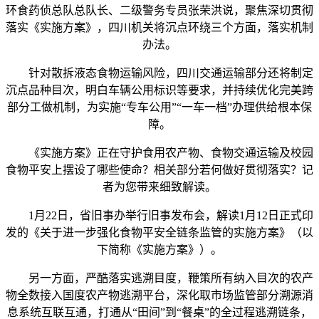
环食药侦总队总队长、二级警务专员张荣洪说，聚焦深切贯彻
落实《实施方案》，四川机关将沉点环绕三个方面，落实机制
办法。
针对散拆液态食物运输风险，四川交通运输部分还将制定
沉点品种目次，明白车辆公用标识等要求，并持续优化完美跨
部分工做机制，为实施“专车公用”“一车一档”办理供给根本保
障。
《实施方案》正在守护食用农产物、食物交通运输及校园
食物平安上摆设了哪些使命？相关部分若何做好贯彻落实？记
者为您带来细致解读。
1月22日，省旧事办举行旧事发布会，解读1月12日正式印
发的《关于进一步强化食物平安全链条监管的实施方案》（以
下简称《实施方案》）。
另一方面，严酷落实逃溯目度，鞭策所有纳入目次的农产
物全数接入国度农产物逃溯平台，深化取市场监管部分溯源消
息系统互联互通，打通从“田间”到“餐桌”的全过程逃溯链条，