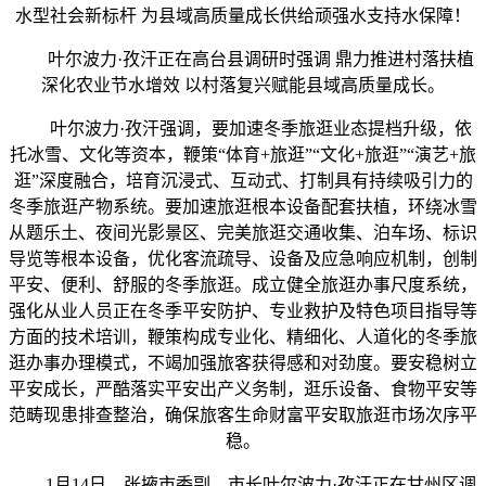
水型社会新标杆 为县域高质量成长供给顽强水支持水保障！
叶尔波力·孜汗正在高台县调研时强调 鼎力推进村落扶植
深化农业节水增效 以村落复兴赋能县域高质量成长。
叶尔波力·孜汗强调，要加速冬季旅逛业态提档升级，依
托冰雪、文化等资本，鞭策“体育+旅逛”“文化+旅逛”“演艺+旅
逛”深度融合，培育沉浸式、互动式、打制具有持续吸引力的
冬季旅逛产物系统。要加速旅逛根本设备配套扶植，环绕冰雪
从题乐土、夜间光影景区、完美旅逛交通收集、泊车场、标识
导览等根本设备，优化客流疏导、设备及应急响应机制，创制
平安、便利、舒服的冬季旅逛。成立健全旅逛办事尺度系统，
强化从业人员正在冬季平安防护、专业救护及特色项目指导等
方面的技术培训，鞭策构成专业化、精细化、人道化的冬季旅
逛办事办理模式，不竭加强旅客获得感和对劲度。要安稳树立
平安成长，严酷落实平安出产义务制，逛乐设备、食物平安等
范畴现患排查整治，确保旅客生命财富平安取旅逛市场次序平
稳。
1月14日，张掖市委副、市长叶尔波力·孜汗正在甘州区调