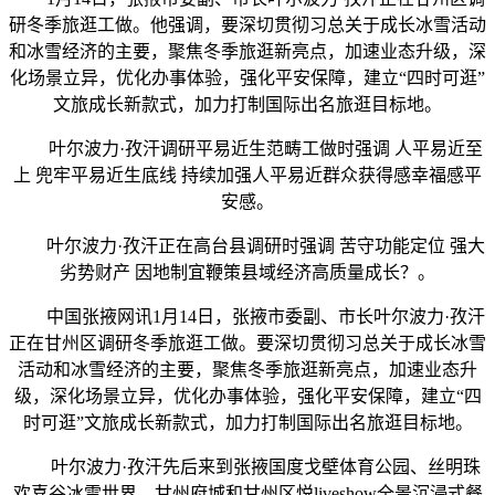
研冬季旅逛工做。他强调，要深切贯彻习总关于成长冰雪活动
和冰雪经济的主要，聚焦冬季旅逛新亮点，加速业态升级，深
化场景立异，优化办事体验，强化平安保障，建立“四时可逛”
文旅成长新款式，加力打制国际出名旅逛目标地。
叶尔波力·孜汗调研平易近生范畴工做时强调 人平易近至
上 兜牢平易近生底线 持续加强人平易近群众获得感幸福感平
安感。
叶尔波力·孜汗正在高台县调研时强调 苦守功能定位 强大
劣势财产 因地制宜鞭策县域经济高质量成长？。
中国张掖网讯1月14日，张掖市委副、市长叶尔波力·孜汗
正在甘州区调研冬季旅逛工做。要深切贯彻习总关于成长冰雪
活动和冰雪经济的主要，聚焦冬季旅逛新亮点，加速业态升
级，深化场景立异，优化办事体验，强化平安保障，建立“四
时可逛”文旅成长新款式，加力打制国际出名旅逛目标地。
叶尔波力·孜汗先后来到张掖国度戈壁体育公园、丝明珠
欢喜谷冰雪世界、甘州府城和甘州区悦liveshow全景沉浸式餐