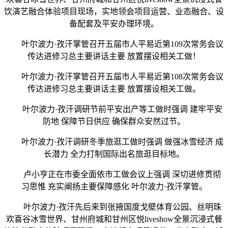
饮演艺融合体验项目现场，实地领会项目运营、业态融合、设
备配套及平安办理环境。
叶尔波力·孜汗掌管召开五届市人平易近第109次常务会议
传达进修习总主要讲话主要 放置摆设相关工做！
叶尔波力·孜汗掌管召开五届市人平易近第108次常务会议
传达进修习总主要讲话主要 放置摆设相关工做。
叶尔波力·孜汗调研节前平安出产等工做时强调 建牢平安
防地 保障节日供应 确保群众安然过节。
叶尔波力·孜汗调研冬季旅逛工做时强调 做强冰雪经济 成
长潜力 全力打制国际出名旅逛目标地。
卢小亨正在市委全面依市工做会议上强调 深切进修贯彻
习思惟 充实阐扬主要保障感化 叶尔波力·孜汗掌管。
叶尔波力·孜汗先后来到张掖国度戈壁体育公园、丝明珠
欢喜谷冰雪世界、甘州府城和甘州区悦liveshow全景沉浸式餐