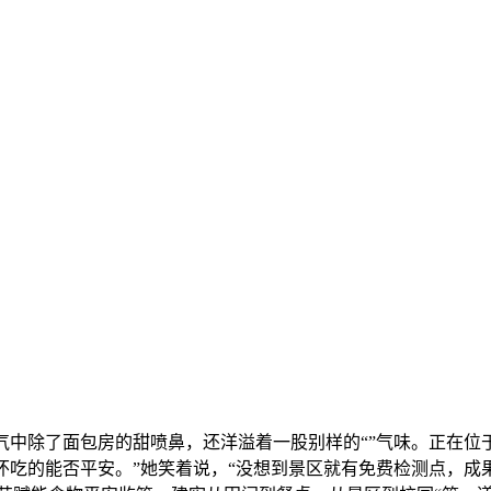
除了面包房的甜喷鼻，还洋溢着一股别样的“”气味。正在位于
怀吃的能否平安。”她笑着说，“没想到景区就有免费检测点，成