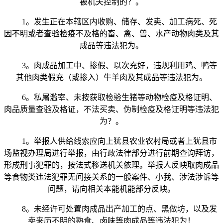
被机关控制的？。
1。发生正在本辖区内收购、储存、发卖、加工病死、死
因不明或者查验检疫不及格的畜、禽、兽、水产动物肉类及其
成品等违法犯为。
3。肉成品加工中、掺假、以次充好，违规利用鸡、鸭等
其他肉类假充（或掺入）牛羊肉及其成品等违法犯为。
6。私屠滥宰、未按获取检验生猪等动物检疫及格证明、
肉品质量查验及格证，不法买卖、伪制检疫及格证明等违法犯
为？。
1。举报人供给线索应向上犹县农业农村局或者上犹县市
场监视办理局进行举报，由行政法律部分进行前期查询拜访，
形成刑事犯罪的，按法式移送机关依理。举报人反映取肉成品
等食物类违法犯罪无间接关系的一般案件、小我、涉法涉诉等
问题，请向相关本能机能部分反映。
8。未经许可处置肉成品出产加工的点、黑做坊，以及发
卖来历不明的熟食、卤味等肉成品等违法犯为！