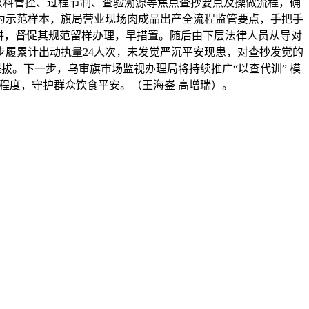
原料管控、过程节制、查验溯源等焦点查抄要点及操做流程，确
业为示范样本，旗局营业现场肉成品出产全流程监管要点，手把手
演讲，督促其规范留样办理，早措置。随后由下层法律人员从导对
履累计出动执量24人次，未发觉严沉平安现患，对查抄发觉的
拔。下一步，乌审旗市场监视办理局将持续推广“以查代训” 模
程度，守护群众饮食平安。（王海崟 高增瑞）。