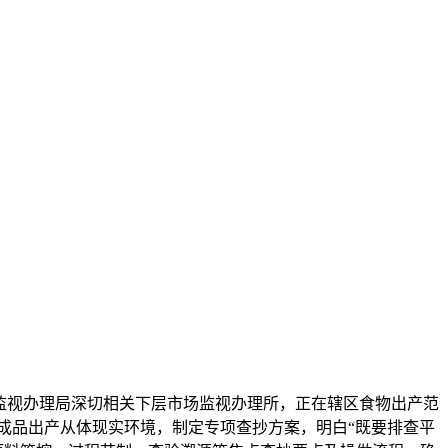
监视办理局深切相关下层市场监视办理所，正在辖区食物出产范
成品出产从体现实环境，制定专项查抄方案，明白“既要排查平