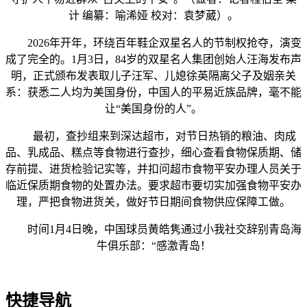
计 编纂：喻浠娅 校对：袁梦葳）。
2026年开年，环绕百年鞋企双星名人的节制权抢夺，演变
成了完全的。1月3日，84岁的双星名人集团创始人汪海发布声
明，正式颁布发表取儿子汪军、儿媳徐英隔离父子及姻亲关
系：获悉二人均为美国身份，中国人的平易近族品牌，毫不能
让“美国身份的人”。
最初，查抄组来到深达超市，对节日热销的粮油、肉成
品、乳成品、糕点等食物进行查抄，细心查看食物保质期、储
存前提、进货检验记实等，并扣问超市食物平安办理人员关于
临近保质期食物的处置办法。要求超市要切实加强食物平安办
理，严把食物进货关，做好节日期间食物供应保障工做。
时间1月4日晚，中国球员黄皓隽通过小我社交辞别青岛海
牛俱乐部：“感激青岛！
快捷导航