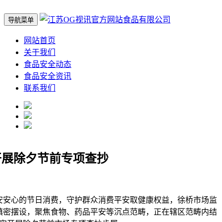
导航菜单
网站首页
关于我们
食品安全动态
食品安全资讯
联系我们
开展除夕节前专项查抄
心的节日消费，守护群众消费平安取健康权益，徐桥市场监
缜密摆设，聚焦食物、药品平安等沉点范畴，正在辖区范畴内结