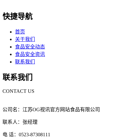
快捷导航
首页
关于我们
食品安全动态
食品安全资讯
联系我们
联系我们
CONTACT US
公司名：江苏OG视讯官方网站食品有限公司
联系人：张经理
电 话：0523-87308111