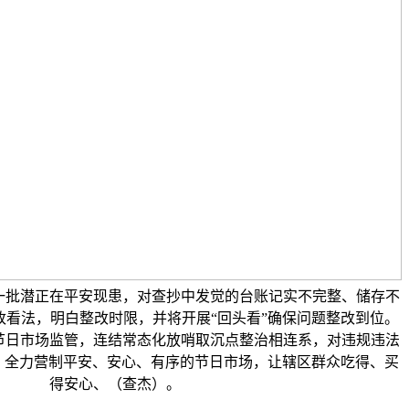
一批潜正在平安现患，对查抄中发觉的台账记实不完整、储存不
改看法，明白整改时限，并将开展“回头看”确保问题整改到位。
节日市场监管，连结常态化放哨取沉点整治相连系，对违规违法
置，全力营制平安、安心、有序的节日市场，让辖区群众吃得、买
得安心、（查杰）。