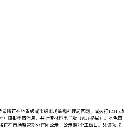
登录所正在地省级或市级市场监视办理局官网，或拨打12315热
”）填报申请消息，并上传材料电子版（PDF格局）。本色审
将正在市场监管部分官网公示，公示期7个工做日。凭证领取：