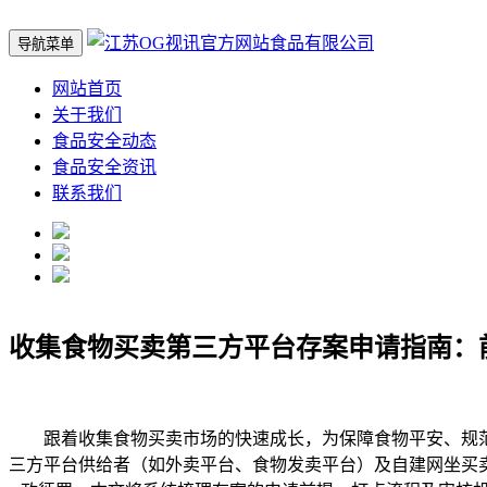
导航菜单
网站首页
关于我们
食品安全动态
食品安全资讯
联系我们
收集食物买卖第三方平台存案申请指南：
跟着收集食物买卖市场的快速成长，为保障食物平安、规范
三方平台供给者（如外卖平台、食物发卖平台）及自建网坐买