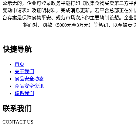
公示无的，企业可登录政务平载打印《收集食物买卖第三方平
变动申请表》及证明材料，完成消息更新。若平台总部正在外
台存案是保障食物平安、规范市场次序的主要轨制设想。企业
将面对、罚款（5000元至3万元）等惩罚，以至被
快捷导航
首页
关于我们
食品安全动态
食品安全资讯
联系我们
联系我们
CONTACT US