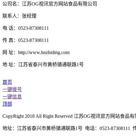
公司名：江苏OG视讯官方网站食品有限公司
联系人：张经理
电 话：0523-87308111
传 真：0523-87308111
网 址：http://www.hnzhiding.com
地 址：江苏省泰兴市黄桥镇通联路1号
首页
一键拨号
一键信息
顶部
CopyRight 2018 All Right Reserved 江苏OG视讯
地址：江苏省泰兴市黄桥镇通联路1号 电话：0523-87308111 传真：