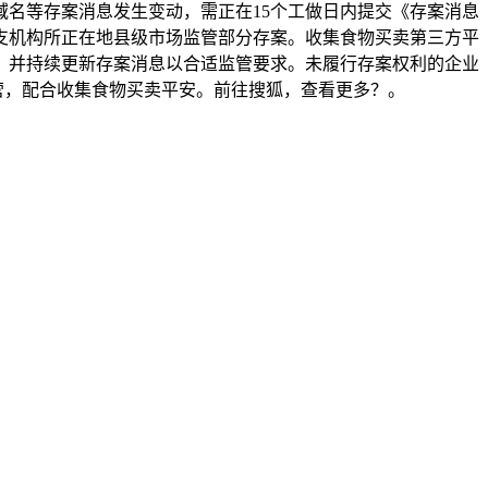
名等存案消息发生变动，需正在15个工做日内提交《存案消息
支机构所正在地县级市场监管部分存案。收集食物买卖第三方平
，并持续更新存案消息以合适监管要求。未履行存案权利的企业
运营，配合收集食物买卖平安。前往搜狐，查看更多？。