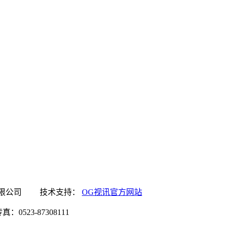
官方网站食品有限公司 技术支持：
OG视讯官方网站
0523-87308111