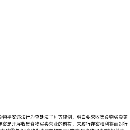
物平安违法行为查处法子》等律例，明白要求收集食物买卖第
存案是开展收集食物买卖营业的前提，未履行存案权利将面对行