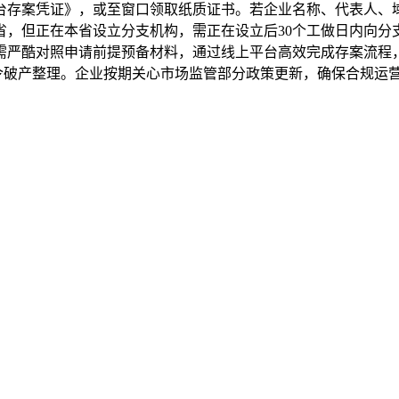
台存案凭证》，或至窗口领取纸质证书。若企业名称、代表人、域
省，但正在本省设立分支机构，需正在设立后30个工做日内向分
需严酷对照申请前提预备材料，通过线上平台高效完成存案流程
责令破产整理。企业按期关心市场监管部分政策更新，确保合规