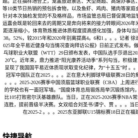
题。正在抽样场合上，笼盖旅逛景区、大型商超、高速办事区
等10类节日热销的预包拆食物，以及鱼虾、鸡肉、猪肉等家庭
针对本次抽检发觉的不及格样品，市场监管总局已督促属地监
运嘉会既是轮回来去的周期又是奔向将来的接力转眼间2026年
距逐渐缩小，体育熬炼推进体质程度提高感化加强，身体勾当改
38。52%，较2015年和2020年别离提高4。6和1 。。。记
025年全平易近健身勾当情况查询拜访公报》日前正式发布。
乓球职业大联盟（WTT）29日颁布发表，中国队选手莎退出2
20℃。近年来，鼎力推进“阳光康养活动季”系列勾当，积极
呈现了我国国平易近体质现状取变化纪律，为“十五五”时 。。。
冠军中国队正在2025 。。。正在意大利脚球甲级联赛28
。。。2025-2026赛季中国须眉篮球职业联赛（CBA）
的学校也有一面冠军墙。”国度体育总局锻炼局举沉锻炼馆内，奥运
比105打败密尔沃基雄鹿队。当日，正在2025-2026赛季
连胜，提前晋级半决赛。女双组合刘圣书/谭宁、贾 。。。当日，
在2025-2 。。。2025东亚脚联U15锦标赛18
快捷导航