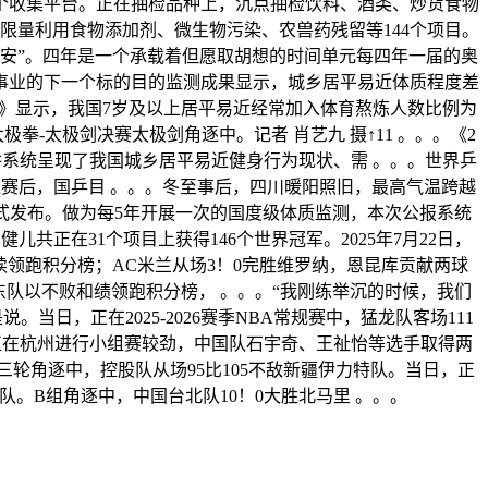
个收集平台。正在抽检品种上，沉点抽检饮料、酒类、炒货食物
限量利用食物添加剂、微生物污染、农兽药残留等144个项目。
安”。四年是一个承载着但愿取胡想的时间单元每四年一届的奥
健身事业的下一个标的目的监测成果显示，城乡居平易近体质程度差
报》显示，我国7岁及以上居平易近经常加入体育熬炼人数比例为
眉太极拳-太极剑决赛太极剑角逐中。记者 肖艺九 摄↑11 。。。《2
讲系统呈现了我国城乡居平易近健身行为现状、需 。。。世界乒
莎退赛后，国乒目 。。。冬至事后，四川暖阳照旧，最高气温跨越
正式发布。做为每5年开展一次的国度级体质监测，本次公报系统
共正在31个项目上获得146个世界冠军。2025年7月22日，
续领跑积分榜；AC米兰从场3！0完胜维罗纳，恩昆库贡献两球
广东队以不败和绩领跑积分榜， 。。。“我刚练举沉的时候，我们
日，正在2025-2026赛季NBA常规赛中，猛龙队客场111
日继续正在杭州进行小组赛较劲，中国队石宇奇、王祉怡等选手取得两
第三轮角逐中，控股队从场95比105不敌新疆伊力特队。当日，正
日本队。B组角逐中，中国台北队10！0大胜北马里 。。。