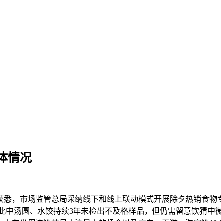
体情况
局获悉，市场监管总局采纳线下和线上联动模式开展除夕热销食
，此中汤圆、水饺持续3年未检出不及格样品，但仍需留意饮猜中