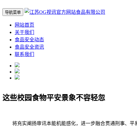
导航菜单
网站首页
关于我们
食品安全动态
食品安全资讯
联系我们
这些校园食物平安景象不容轻忽
将充实阐扬审讯本能机能感化，进一步融合贯通刑事、平易