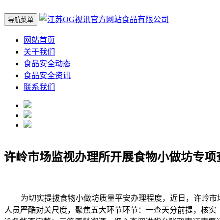
导航菜单
网站首页
关于我们
食品安全动态
食品安全资讯
联系我们
许岭市场监视办理所开展食物小做坊专项
为切实提拔食物小做坊质量平安办理程度，近日，许岭市场监
人员严酷对关尺度，聚焦五大环节环节：一查天分前提，核实