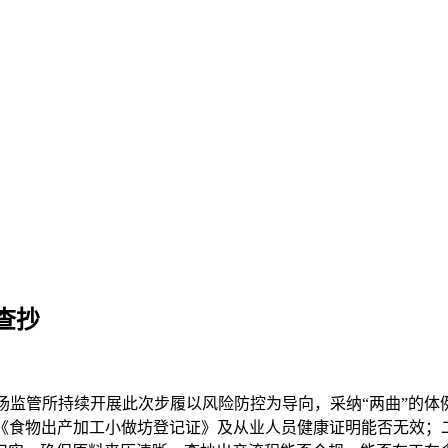
查抄
管所持续开展此次步履以风险防控为导向，采纳“两曲”的体例
《食物出产加工小做坊登记证》及从业人员健康证明能否无效；二