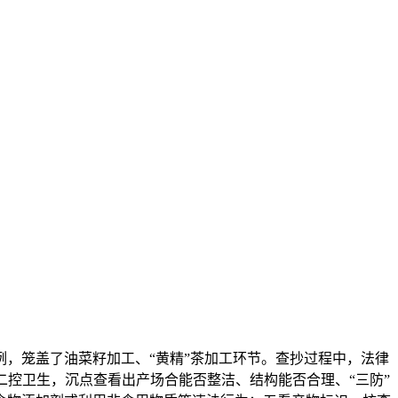
，笼盖了油菜籽加工、“黄精”茶加工环节。查抄过程中，法律
控卫生，沉点查看出产场合能否整洁、结构能否合理、“三防”