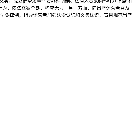
义务，成立健全质量平安办理轨制。法律人员采纳“查抄+指点”
行为，依法立案查处，构成无力。另一方面，向出产运营者普及
法令律例，指导运营者加强法令认识和义务认识，盲目规范出产