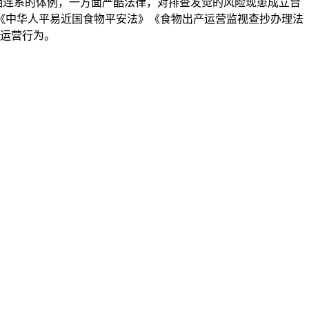
相连系的体例，一方面严酷法律，对排查发觉的风险现患成立台
《中华人平易近国食物平安法》《食物出产运营监视查抄办理法
运营行为。