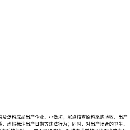
及淀粉成品出产企业、小做坊，沉点核查原料采购验收、出产
质、虚假标注出产日期等违法行为；同时，对出产场合的卫生、