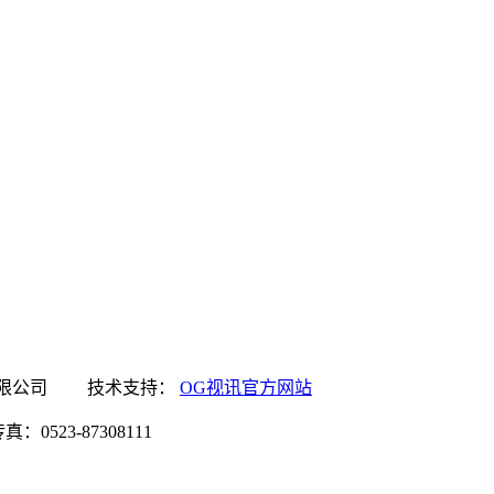
官方网站食品有限公司 技术支持：
OG视讯官方网站
0523-87308111