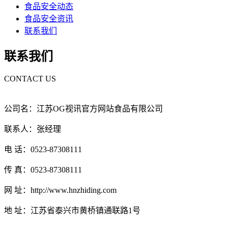
食品安全动态
食品安全资讯
联系我们
联系我们
CONTACT US
公司名：江苏OG视讯官方网站食品有限公司
联系人：张经理
电 话：0523-87308111
传 真：0523-87308111
网 址：http://www.hnzhiding.com
地 址：江苏省泰兴市黄桥镇通联路1号