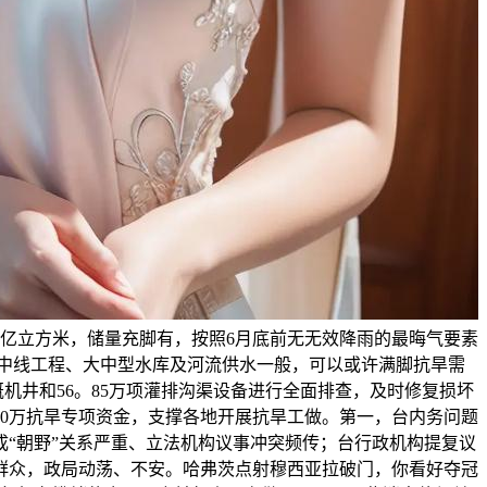
48亿立方米，储量充脚有，按照6月底前无无效降雨的最晦气要素
调中线工程、大中型水库及河流供水一般，可以或许满脚抗旱需
溉机井和56。85万项灌排沟渠设备进行全面排查，及时修复损坏
00万抗旱专项资金，支撑各地开展抗旱工做。第一，台内务问题
成“朝野”关系严重、立法机构议事冲突频传；台行政机构提复议
群众，政局动荡、不安。哈弗茨点射穆西亚拉破门，你看好夺冠