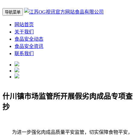
导航菜单
网站首页
关于我们
食品安全动态
食品安全资讯
联系我们
什川镇市场监管所开展假劣肉成品专项查
抄
为进一步强化肉成品质量平安监管，切实保障食物平安，