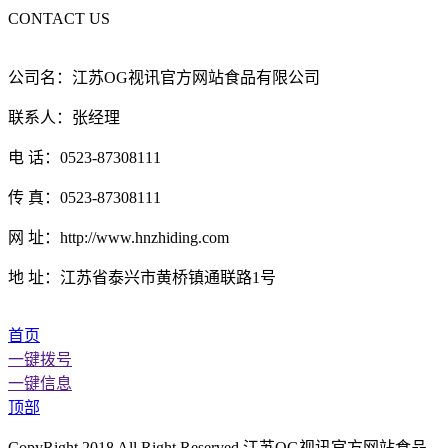
CONTACT US
公司名：江苏OG视讯官方网站食品有限公司
联系人：张经理
电 话：0523-87308111
传 真：0523-87308111
网 址：http://www.hnzhiding.com
地 址：江苏省泰兴市黄桥镇通联路1号
首页
一键拨号
一键信息
顶部
CopyRight 2018 All Right Reserved 江苏OG视讯官方网站食品