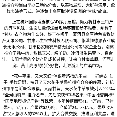
题推介勾当由举办三场推介会，以实物展现、大屏幕演示、歌
舞表演等形式，讲述黄土高原取沙漠绿洲的“甘味”故事。
正在杭州国际博览核心3D序厅展馆，倾力将甘肃土特产
的醇厚风味、生态质量传送给现场客商和参不雅者，阐释了
“甘味”农产物为什么好，好正在哪里。夏河县高原特色畜牧财
产无限公司、甘肃元生农牧科技无限公司、临洮恒德源农业成
长无限公司、甘肃亿家康农产物无限公司等6家企业台，别离
推介了牦牛肉、甜糯玉米、绵羊奶、冰淇淋生果萝卜、百合
汁、庆阳苹果的全财产链成长过程，让来自甘南草原、河西走
廊、黄土高原的特色好物，走进浙江的广漠市场。
“花牛苹果，又大又红”伴跟着悠扬的乐曲，一群绿衣“仙
子”手舞足蹈，拉开了天水花牛苹果杭州推介会的序幕，让杭
州市平易近既饱眼福，又品甘旨。天水花牛苹果被列入2023年
“全河山特产”推介名单，先后荣获“中华名果”“中国驰誉商标”
“国度地舆标记产物”等殊荣，本年种植面积41。4万亩，已挂
果36。5万亩，产量达62万吨、产值近24。38亿元，果品收入
占农人总收入的32%以上。扩大合做交换，推进互利共赢，进