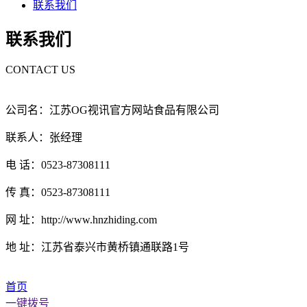
联系我们
联系我们
CONTACT US
公司名：江苏OG视讯官方网站食品有限公司
联系人：张经理
电 话：0523-87308111
传 真：0523-87308111
网 址：http://www.hnzhiding.com
地 址：江苏省泰兴市黄桥镇通联路1号
首页
一键拨号