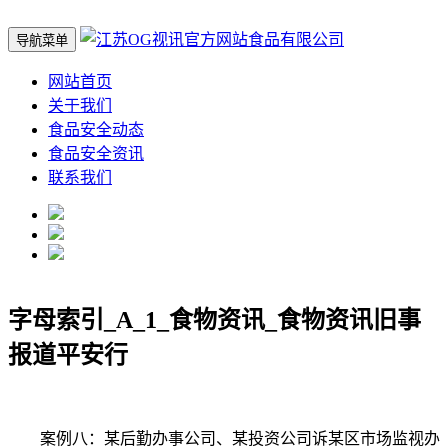
导航菜单
网站首页
关于我们
食品安全动态
食品安全资讯
联系我们
字母索引_A_1_食物资讯_食物资讯旧事
报道平安行
案例八：某后勤办事公司、某投资公司诉某区市场监视办