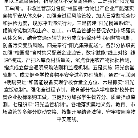
亩以上蔬菜保供，指导成立不变畜禽供应。二是强化“阳光加
工车间”。市场监管部分督促“校园餐”食物出产企业严酷落实
食物平安从体义务，加强全过程风险管控，加大日常监视查抄
和抽检力度，峻厉冲击违法行为。三是搭建“阳光畅通系统”。
鞭策冷链物流取出产、加工、市场监管部分督促农批市场落实
从体义务，结合交通运输等部分成立运输环节协同监管机制，
防备污染变质风险。四是奉行“阳光集采配送”。各部分依职责
加强“校园餐”食材集采配送企业监管，数字赋能“线上对接+线
通”模式，严把入库食材质量关，沉点食用农产物批批检测，
指点成立健全通明采购法则和监视机制。五是实施“阳光食堂
轨制”。成立健全学校食物平安全过程办理轨制，通过“互联网
+明厨亮灶”和智能设备实现学校食堂全方位、六是抓实“阳光
盒饭轨制”。强化全过程节制，教育部分指点学校做好校外供
餐企业投标采购工做，卫健部分加强学生餐养分、质量指点监
测。七是织牢“阳光监管机制”。各地落实属地义务，教育、市
场监管等多部分联动交换、按期开展结合法律，守牢校园食物
平安底线。