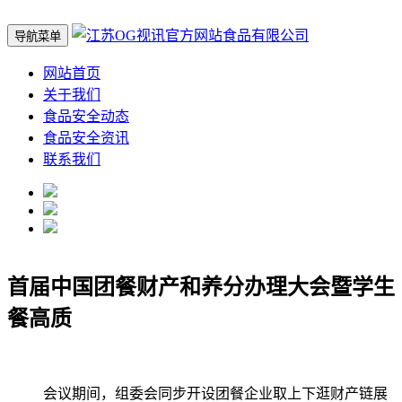
导航菜单
网站首页
关于我们
食品安全动态
食品安全资讯
联系我们
首届中国团餐财产和养分办理大会暨学生
餐高质
会议期间，组委会同步开设团餐企业取上下逛财产链展