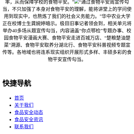
率，从而保障学校的食物平安。”
“通过食物平安周宣传勾
当，不只加强了本身对食物平安的理解，能将讲堂上的学问使
用到现实中，也熬炼了我们的社会义务能力。”华中农业大学
正在校博士生龚婉婷暗示。极目旧事记者领会到，相关单元将
举办40多场从题宣传勾当，内容涵盖“你点鄂检”专题办事、校
园食物平安漫画大赛、食物平安走进百城万店、“楚粮楚油楚
菜”溯源、食物平安取养分湖北行、食物平安科普视频专题宣
传等。各地域也将连系现实组织开展形式多样、丰硕多彩的食
物平安宣传勾当。
快捷导航
首页
关于我们
食品安全动态
食品安全资讯
联系我们